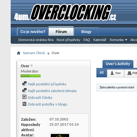
Co je nového?
Fórum
Blogy
Domovská stránka fóra
Nové příspěvky
FAQ
Kalendář
Komunita
Akce
Seznam členů
Over
Over's Activity
Over
Moderátor
All
Over
Přá
Najít poslední příspěvky
Žádná aktivita v poslední době
Najít poslední založená témata
Zobrazit články
Zobrazit položky v blogu
Založen
07.10.2002
Naposledy
25.07.2017
01:14
aktivní
Avatar