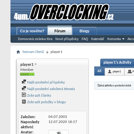
Co je nového?
Fórum
Blogy
Domovská stránka fóra
Nové příspěvky
FAQ
Kalendář
Komunita
Akce
Seznam členů
player1
player1's Activity
player1
Member
All
player1
P
Najít poslední příspěvky
Žádná aktivita v poslední době
Najít poslední založená témata
Zobrazit články
Zobrazit položky v blogu
Založen
04.07.2003
Naposledy
12.07.2020
16:17
aktivní
Avatar