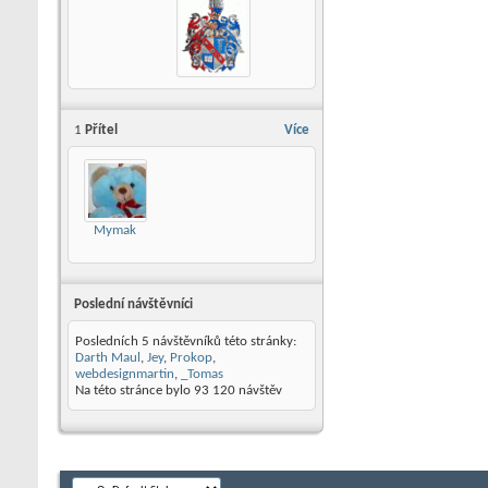
1
Přítel
Více
Mymak
Poslední návštěvníci
Posledních 5 návštěvníků této stránky:
Darth Maul
,
Jey
,
Prokop
,
webdesignmartin
,
_Tomas
Na této stránce bylo
93 120
návštěv