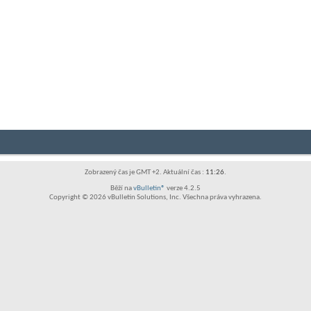
Zobrazený čas je GMT +2. Aktuální čas :
11:26
.
Běží na
vBulletin®
verze 4.2.5
Copyright © 2026 vBulletin Solutions, Inc. Všechna práva vyhrazena.