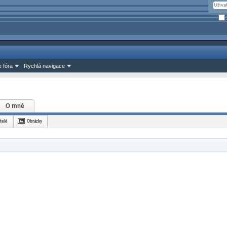
 fóra
Rychlá navigace
O mně
telé
Obrázky