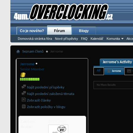
Co je nového?
Fórum
Blogy
Domovská stránka fóra
Nové příspěvky
FAQ
Kalendář
Komunita
Akce
Seznam členů
Jerrome
Jerrome's Activity
Jerrome
Senior Member
All
Jerrome
No More Results
Najít poslední příspěvky
Najít poslední založená témata
Zobrazit články
Zobrazit položky v blogu
Založen
20.05.2003
Avatar