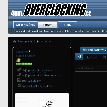
Co je nového?
Fórum
Blogy
Domovská stránka fóra
Nové příspěvky
FAQ
Kalendář
Komunita
Akce
Seznam členů
Jerrome
Jerrome's Activity
Jerrome
Senior Member
All
Jerrome
No More Results
Najít poslední příspěvky
Najít poslední založená témata
Zobrazit články
Zobrazit položky v blogu
Založen
20.05.2003
Avatar