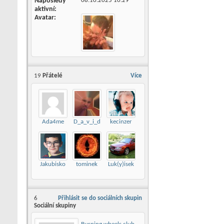
Naposledy
08.10.2025
10:29
aktivní
Avatar
19
Přátelé
Více
Ada4me
D_a_v_i_d
kecinzer
Jakubisko
tominek
Luk(y)isek
6
Přihlásit se do sociálních skupin
Sociální skupiny