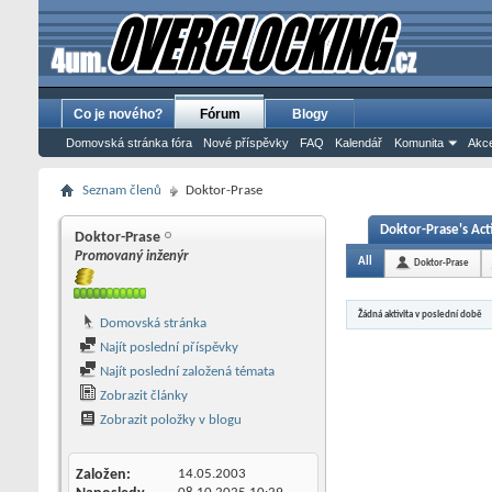
Co je nového?
Fórum
Blogy
Domovská stránka fóra
Nové příspěvky
FAQ
Kalendář
Komunita
Akce
Seznam členů
Doktor-Prase
Doktor-Prase's Act
Doktor-Prase
Promovaný inženýr
All
Doktor-Prase
Žádná aktivita v poslední době
Domovská stránka
Najít poslední příspěvky
Najít poslední založená témata
Zobrazit články
Zobrazit položky v blogu
Založen
14.05.2003