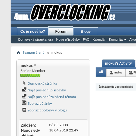
Co je nového?
Fórum
Blogy
Domovská stránka fóra
Nové příspěvky
FAQ
Kalendář
Komunita
Akce
Seznam členů
mokus
mokus's Activity
mokus
Senior Member
All
mokus
Př
Domovská stránka
Žádná aktivita v poslední době
Najít poslední příspěvky
Najít poslední založená témata
Zobrazit články
Zobrazit položky v blogu
Založen
06.05.2003
Naposledy
18.04.2018
22:49
aktivní