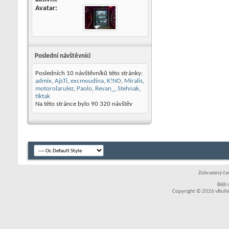
Avatar
Poslední návštěvníci
Posledních 10 návštěvníků této stránky:
admix
,
AjsTi
,
excmoudina
,
K!NO
,
Miralis
,
motorolarulez
,
Paolo
,
Revan_
,
Stehnak
,
tiktak
Na této stránce bylo
90 320
návštěv
Zobrazený čas
Běží
Copyright © 2026 vBullet