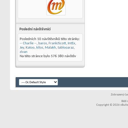
Poslední návštěvníci
Posledních 10 návštěvníků této stránky:
-- Charlie --
,
baros
,
FrankJScott
,
IntEx
,
Jey
,
Katoo
,
kilos
,
Malakh
,
tablooaraz
,
zivan
Na této stránce bylo
576 380
návštěv
Zobrazený čas
Běží
Copyright © 2026 vBullet