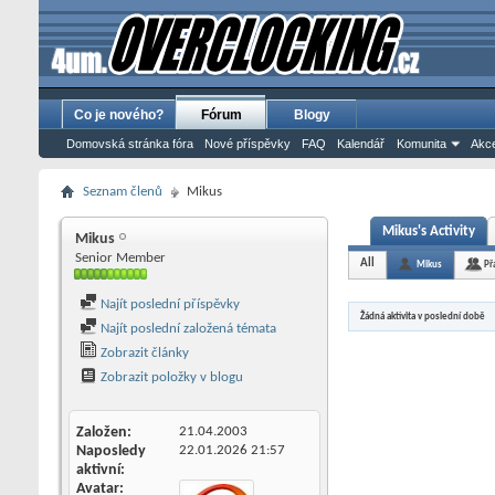
Co je nového?
Fórum
Blogy
Domovská stránka fóra
Nové příspěvky
FAQ
Kalendář
Komunita
Akce
Seznam členů
Mikus
Mikus's Activity
Mikus
Senior Member
All
Mikus
Př
Najít poslední příspěvky
Žádná aktivita v poslední době
Najít poslední založená témata
Zobrazit články
Zobrazit položky v blogu
Založen
21.04.2003
Naposledy
22.01.2026
21:57
aktivní
Avatar