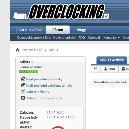
Co je nového?
Fórum
Blogy
Domovská stránka fóra
Nové příspěvky
FAQ
Kalendář
Komunita
Akce
Seznam členů
Mikus
Mikus's Activity
Mikus
Senior Member
All
Mikus
Př
Najít poslední příspěvky
Žádná aktivita v poslední době
Najít poslední založená témata
Zobrazit články
Zobrazit položky v blogu
Založen
21.04.2003
Naposledy
22.01.2026
21:57
aktivní
Avatar