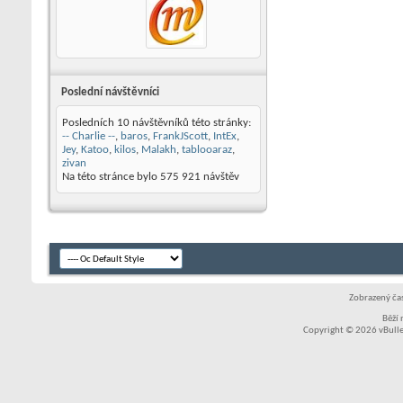
Poslední návštěvníci
Posledních 10 návštěvníků této stránky:
-- Charlie --
,
baros
,
FrankJScott
,
IntEx
,
Jey
,
Katoo
,
kilos
,
Malakh
,
tablooaraz
,
zivan
Na této stránce bylo
575 921
návštěv
Zobrazený čas
Běží
Copyright © 2026 vBullet