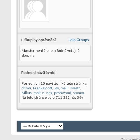
0
Skupiny oprávnění
Join Groups
Masster není členem žádné veřejné
skupiny
Poslední návštěvníci
Posledních 10 návštěvníků této stránky:
driver
,
FrankJScott
,
Jey
,
malli
,
Mastr
,
Mikus
,
mokus
,
nex
,
peshwood
,
smoox
Na této stránce bylo
711 352
návštěv
Zobrazený čas