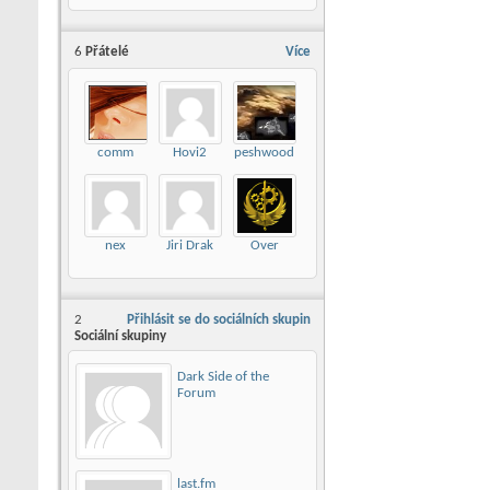
6
Přátelé
Více
comm
Hovi2
peshwood
nex
Jiri Drak
Over
2
Přihlásit se do sociálních skupin
Sociální skupiny
Dark Side of the
Forum
last.fm