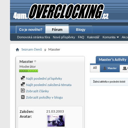
Co je nového?
Fórum
Blogy
Domovská stránka fóra
Nové příspěvky
FAQ
Kalendář
Komunita
Akce
Seznam členů
Masster
Masster's Activity
Masster
Moderátor
All
Masster
Najít poslední příspěvky
Žádná aktivita v poslední době
Najít poslední založená témata
Zobrazit články
Zobrazit položky v blogu
Založen
21.03.2003
Avatar