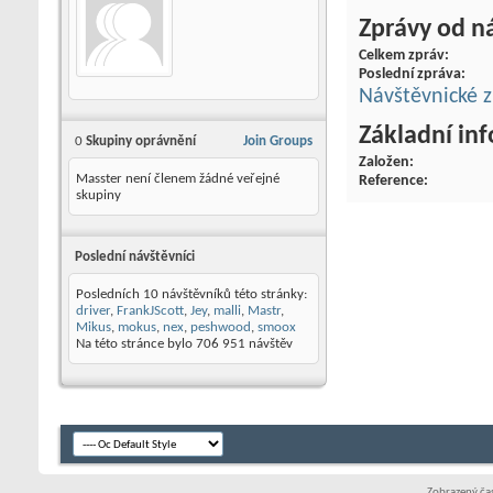
Zprávy od n
Celkem zpráv
Poslední zpráva
Návštěvnické 
Základní in
0
Skupiny oprávnění
Join Groups
Založen
Masster není členem žádné veřejné
Reference
skupiny
Poslední návštěvníci
Posledních 10 návštěvníků této stránky:
driver
,
FrankJScott
,
Jey
,
malli
,
Mastr
,
Mikus
,
mokus
,
nex
,
peshwood
,
smoox
Na této stránce bylo
706 951
návštěv
Zobrazený čas