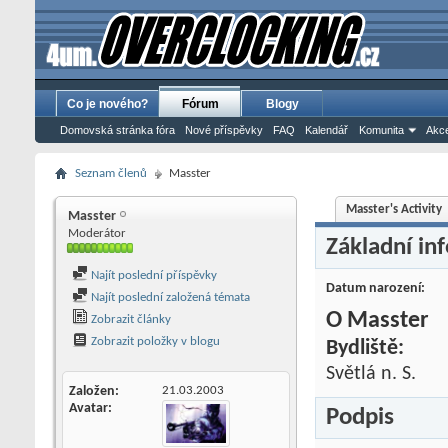
Co je nového?
Fórum
Blogy
Domovská stránka fóra
Nové příspěvky
FAQ
Kalendář
Komunita
Akce
Seznam členů
Masster
Masster's Activity
Masster
Moderátor
Základní in
Najít poslední příspěvky
Datum narození
Najít poslední založená témata
O Masster
Zobrazit články
Zobrazit položky v blogu
Bydliště:
Světlá n. S.
Založen
21.03.2003
Avatar
Podpis