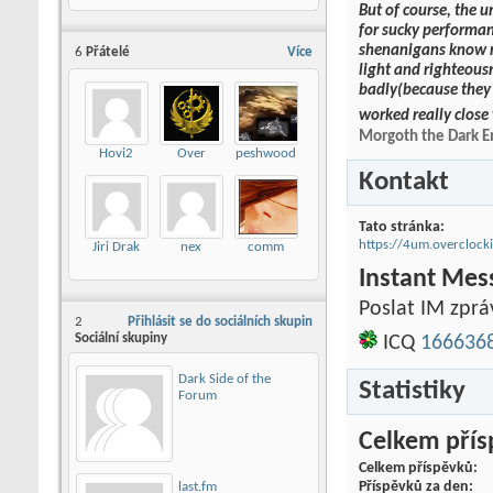
But of course, the u
for sucky performan
shenanigans know no
6
Přátelé
Více
light and righteous
badly(because they`
worked really close 
Morgoth the Dark 
Hovi2
Over
peshwood
Kontakt
Tato stránka
https://4um.overclo
Jiri Drak
nex
comm
Instant Mes
Poslat IM zpr
2
Přihlásit se do sociálních skupin
Sociální skupiny
ICQ
166636
Dark Side of the
Statistiky
Forum
Celkem pří
Celkem příspěvků
Příspěvků za den
last.fm