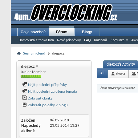
Co je nového?
Fórum
Blogy
Domovská stránka fóra
Nové příspěvky
FAQ
Kalendář
Komunita
Akce
Seznam členů
diegocz
diegocz's Activity
diegocz
Junior Member
All
diegocz
P
Najít poslední příspěvky
Žádná aktivita v poslední době
Najít poslední založená témata
Zobrazit články
Zobrazit položky v blogu
Založen
06.09.2010
Naposledy
23.05.2014
13:29
aktivní