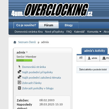
Co je nového?
Fórum
Blogy
Domovská stránka fóra
Nové příspěvky
FAQ
Kalendář
Komunita
Akce
Seznam členů
admix
admix's Activity
admix
Senior Member
All
admix
Př
Domovská stránka
Žádná aktivita v poslední době
Najít poslední příspěvky
Najít poslední založená témata
Zobrazit články
Zobrazit položky v blogu
Založen
08.02.2003
Naposledy
28.03.2025
15:10
aktivní