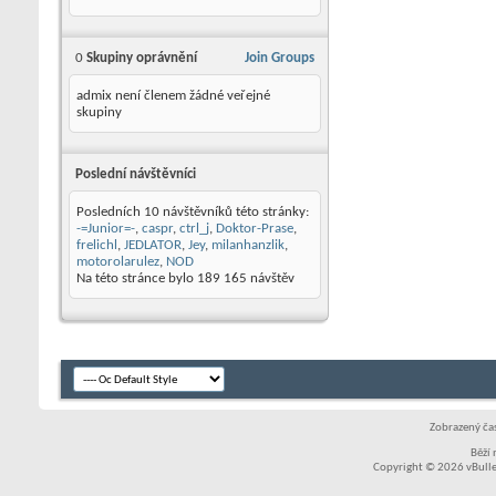
0
Skupiny oprávnění
Join Groups
admix není členem žádné veřejné
skupiny
Poslední návštěvníci
Posledních 10 návštěvníků této stránky:
-=Junior=-
,
caspr
,
ctrl_j
,
Doktor-Prase
,
frelichl
,
JEDLATOR
,
Jey
,
milanhanzlik
,
motorolarulez
,
NOD
Na této stránce bylo
189 165
návštěv
Zobrazený čas
Běží
Copyright © 2026 vBullet