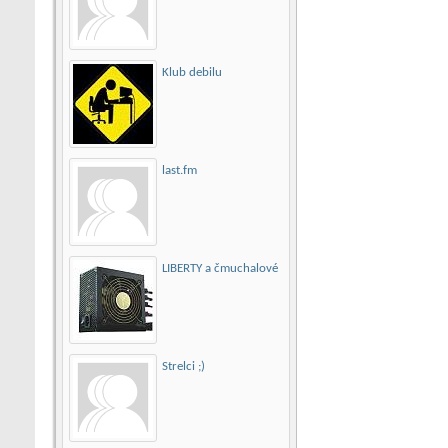
Klub debilu
last.fm
LIBERTY a čmuchalové
Strelci ;)