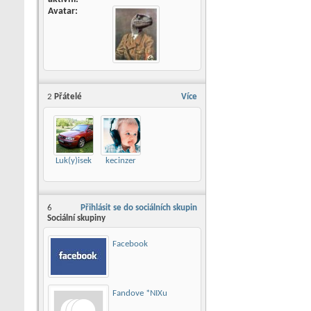
Avatar
2
Přátelé
Více
Luk(y)isek
kecinzer
6
Přihlásit se do sociálních skupin
Sociální skupiny
Facebook
Fandove *NIXu