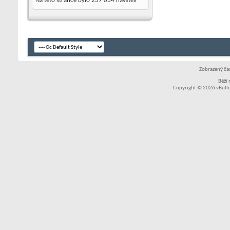
Na této stránce bylo
237 034
návštěv
Zobrazený čas
Běží
Copyright © 2026 vBullet