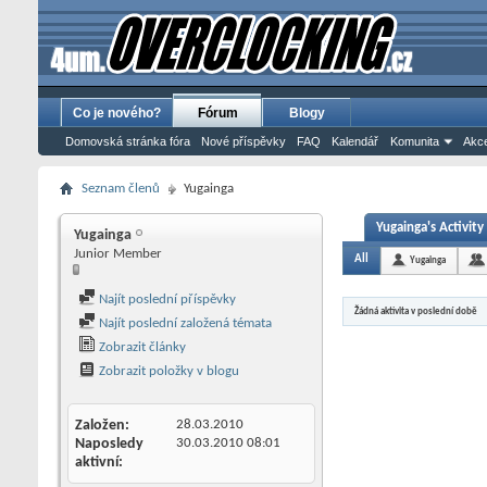
Co je nového?
Fórum
Blogy
Domovská stránka fóra
Nové příspěvky
FAQ
Kalendář
Komunita
Akce
Seznam členů
Yugainga
Yugainga's Activity
Yugainga
Junior Member
All
Yugainga
Najít poslední příspěvky
Žádná aktivita v poslední době
Najít poslední založená témata
Zobrazit články
Zobrazit položky v blogu
Založen
28.03.2010
Naposledy
30.03.2010
08:01
aktivní