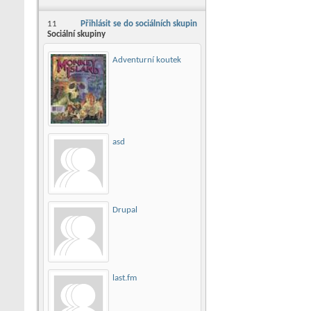
11
Přihlásit se do sociálních skupin
Sociální skupiny
Adventurní koutek
asd
Drupal
last.fm