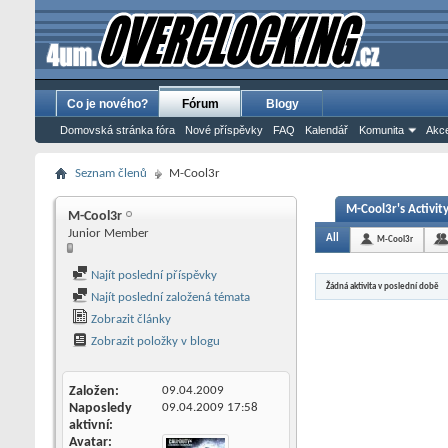
Co je nového?
Fórum
Blogy
Domovská stránka fóra
Nové příspěvky
FAQ
Kalendář
Komunita
Akce
Seznam členů
M-Cool3r
M-Cool3r's Activit
M-Cool3r
Junior Member
All
M-Cool3r
Najít poslední příspěvky
Žádná aktivita v poslední době
Najít poslední založená témata
Zobrazit články
Zobrazit položky v blogu
Založen
09.04.2009
Naposledy
09.04.2009
17:58
aktivní
Avatar