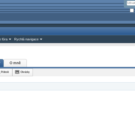
 fóra
Rychlá navigace
y
O mně
Přátelé
Obrázky