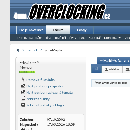
Co je nového?
Fórum
Blogy
Domovská stránka fóra
Nové příspěvky
FAQ
Kalendář
Komunita
Akce
Seznam členů
-=Majkl=-
-=Majkl=-'s Activity
-=Majkl=-
Member
All
-=Majkl=-
Domovská stránka
Žádná aktivita v poslední době
Najít poslední příspěvky
Najít poslední založená témata
Zobrazit články
Zobrazit položky v blogu
Založen
07.10.2002
Naposledy
17.05.2026
18:39
aktivní