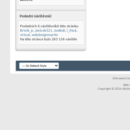
Poslední návštěvníci
Posledních 6 návštěvníků této stránky:
Brtnik_jc
,
jenicek321
,
JoeBoB
,
l_iNu$
,
virtual
,
webdesignmartin
Na této stránce bylo
263 156
návštěv
Zobrazený čas
Běží
Copyright © 2026 vBullet