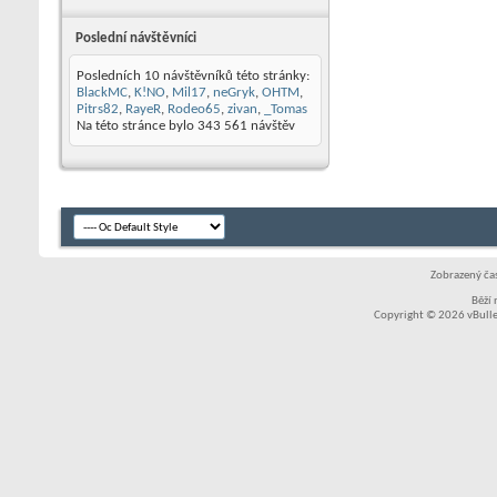
Poslední návštěvníci
Posledních 10 návštěvníků této stránky:
BlackMC
,
K!NO
,
Mil17
,
neGryk
,
OHTM
,
Pitrs82
,
RayeR
,
Rodeo65
,
zivan
,
_Tomas
Na této stránce bylo
343 561
návštěv
Zobrazený čas
Běží
Copyright © 2026 vBullet