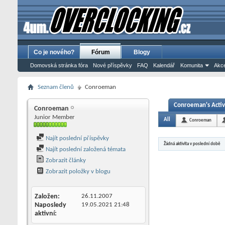
Co je nového?
Fórum
Blogy
Domovská stránka fóra
Nové příspěvky
FAQ
Kalendář
Komunita
Akce
Seznam členů
Conroeman
Conroeman's Activ
Conroeman
Junior Member
All
Conroeman
Najít poslední příspěvky
Žádná aktivita v poslední době
Najít poslední založená témata
Zobrazit články
Zobrazit položky v blogu
Založen
26.11.2007
Naposledy
19.05.2021
21:48
aktivní