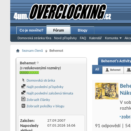
Co je nového?
Fórum
Blogy
Domovská stránka fóra
Nové příspěvky
FAQ
Kalendář
Komunita
Akce
Seznam členů
Behemot
Behemot's Activit
Behemot
(s redukovanými rozměry)
All
Behemot
Domovská stránka
Beh
Najít poslední příspěvky
Nák
Najít poslední založená témata
Zobrazit články
V sob
Zobrazit položky v blogu
rozhl
zobr
Založen
27.09.2007
91 odpovědí | 54
Naposledy
07.05.2026
16:06
aktivní