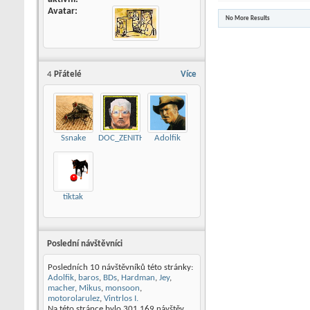
Avatar
No More Results
4
Přátelé
Více
Ssnake
DOC_ZENITH
Adolfik
tiktak
Poslední návštěvníci
Posledních 10 návštěvníků této stránky:
Adolfik
,
baros
,
BDs
,
Hardman
,
Jey
,
macher
,
Mikus
,
monsoon
,
motorolarulez
,
Vintrlos I.
Na této stránce bylo
301 169
návštěv