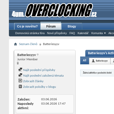
Co je nového?
Fórum
Blogy
Domovská stránka fóra
Nové příspěvky
FAQ
Kalendář
Komunita
Akce
Seznam členů
Batteriesyyv
Batteriesyyv's Acti
Batteriesyyv
Junior Member
All
Batteriesyyv
Najít poslední příspěvky
Žádná aktivita v poslední době
Najít poslední založená témata
Zobrazit články
Zobrazit položky v blogu
Založen
03.06.2026
Naposledy
03.06.2026
17:47
aktivní