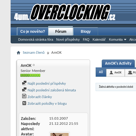
Co je nového?
Fórum
Blogy
Domovská stránka fóra
Nové příspěvky
FAQ
Kalendář
Komunita
Akce
Seznam členů
AmOK
AmOK's Activity
AmOK
Senior Member
All
AmOK
Př
Najít poslední příspěvky
Žádná aktivita v poslední době
Najít poslední založená témata
Zobrazit články
Zobrazit položky v blogu
Založen
15.03.2007
Naposledy
21.12.2012
21:55
aktivní
Avatar