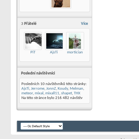
3
Přátelé
Více
PiT
AjsTi
mortician
Poslední návštěvníci
Posledních 10 návštěvníků této stránky:
AjsTi
,
Jerrome
,
JonnZ
,
Koudy
,
Melman
,
meteor
,
mixal
,
mixall11
,
shapet
,
THX
Na této stránce bylo
216 482
návštěv