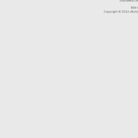
Zobrazený čas
Běží
Copyright © 2026 vBullet