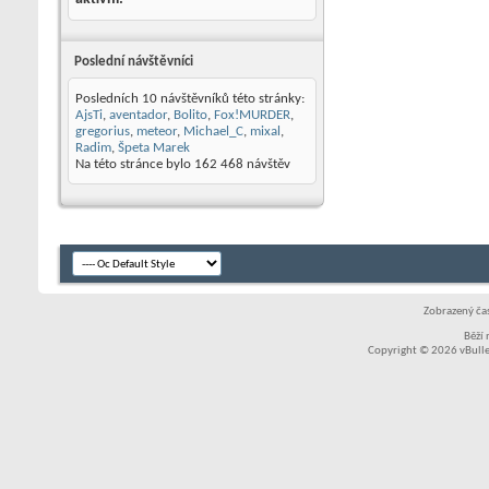
Poslední návštěvníci
Posledních 10 návštěvníků této stránky:
AjsTi
,
aventador
,
Bolito
,
Fox!MURDER
,
gregorius
,
meteor
,
Michael_C
,
mixal
,
Radim
,
Špeta Marek
Na této stránce bylo
162 468
návštěv
Zobrazený čas
Běží
Copyright © 2026 vBullet