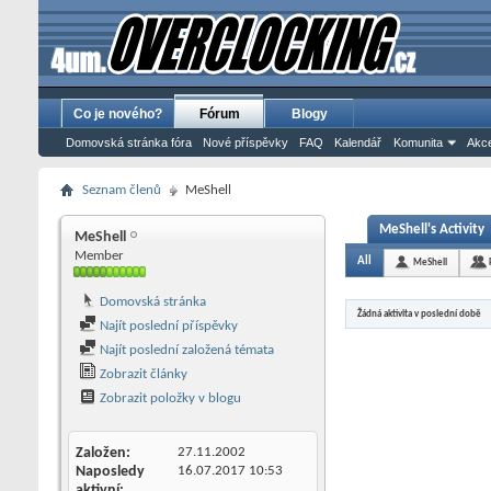
Co je nového?
Fórum
Blogy
Domovská stránka fóra
Nové příspěvky
FAQ
Kalendář
Komunita
Akce
Seznam členů
MeShell
MeShell's Activity
MeShell
Member
All
MeShell
Domovská stránka
Žádná aktivita v poslední době
Najít poslední příspěvky
Najít poslední založená témata
Zobrazit články
Zobrazit položky v blogu
Založen
27.11.2002
Naposledy
16.07.2017
10:53
aktivní