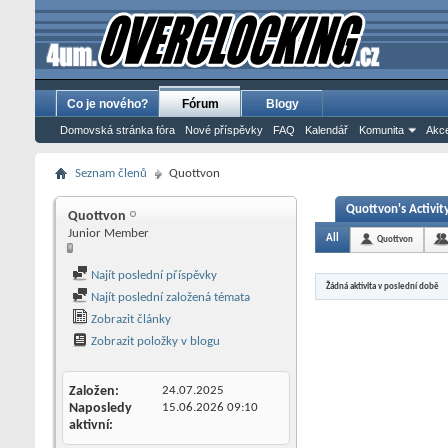
Co je nového?
Fórum
Blogy
Domovská stránka fóra
Nové příspěvky
FAQ
Kalendář
Komunita
Akce
Seznam členů
Quottvon
Quottvon's Activit
Quottvon
Junior Member
All
Quottvon
Najít poslední příspěvky
Žádná aktivita v poslední době
Najít poslední založená témata
Zobrazit články
Zobrazit položky v blogu
Založen
24.07.2025
Naposledy
15.06.2026
09:10
aktivní