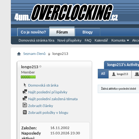
Co je nového?
Fórum
Blogy
Domovská stránka fóra
Nové příspěvky
FAQ
Kalendář
Komunita
Akce
Seznam členů
longo213
longo213's Activit
longo213
Member
All
longo213
Domovská stránka
Žádná aktivita v poslední době
Najít poslední příspěvky
Najít poslední založená témata
Zobrazit články
Zobrazit položky v blogu
Založen
16.11.2002
Naposledy
15.03.2026
23:30
aktivní