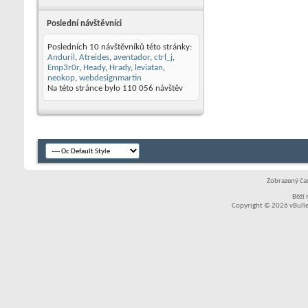
Poslední návštěvníci
Posledních 10 návštěvníků této stránky:
Anduril
,
Atreides
,
aventador
,
ctrl_j
,
Emp3r0r
,
Heady
,
Hrady
,
leviatan
,
neokop
,
webdesignmartin
Na této stránce bylo
110 056
návštěv
Zobrazený čas
Běží
Copyright © 2026 vBullet