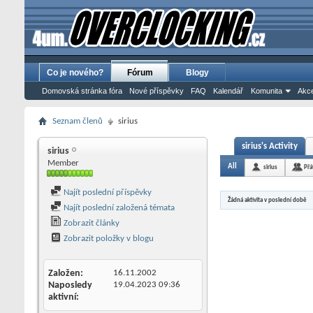
Co je nového?
Fórum
Blogy
Domovská stránka fóra
Nové příspěvky
FAQ
Kalendář
Komunita
Akce
Seznam členů
sirius
sirius's Activity
sirius
Member
All
sirius
Přá
Najít poslední příspěvky
Žádná aktivita v poslední době
Najít poslední založená témata
Zobrazit články
Zobrazit položky v blogu
Založen
16.11.2002
Naposledy
19.04.2023
09:36
aktivní