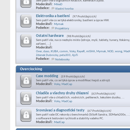
Sem patří vše o digitálních foťácích, kamerách a pod.
Moderátoři:
MikeD
Podsekce:
Vlastní tvorba
Elektronika a bastlení
(97 Prohlížejících)
Sem patří vše co se týká elektroniky, bastlení a úprav HW.
Moderátoři:
Mymak
Podsekce:
Projektory
Ostatní hardware
(98 Prohlížejících)
Sem patří vše, na co nezbylo místo (zdroje, myši, tablety, tunery, tiskárn
zařízení, ...)
Moderátoři:
Over
,
daso
,
KUBA
,
comm
,
Voky
,
RayeR
,
mISHA
,
Mymak
,
NOD
,
wong
,
Mad
Zdenek Dubnicky
,
peta303
,
AjsTi
Podsekce:
Notebooky
Overclocking
Case modding
(59 Prohlížejících)
Sem patří vše, co se týká úprav a modifikací kejsů a zdrojů
Moderátoři:
Voky
,
MadCap
Chladiče a všechny druhy chlazení
(63 Prohlížejících)
Sem patří vše o chladičích, vodnících, peltierech, tekutém dusíku, ...
Moderátoři:
Voky
,
MadCap
Srovnávací a diagnostické testy
(67 Prohlížejících)
Sem patří vaše OC rekordy z benchmarků (SiSoft Sandra, 3DMark200x, ...
a software k testování rychlosti a stability vašeho PC.
Moderátoři:
MadCap