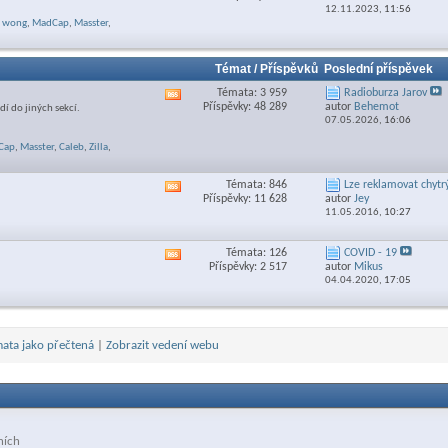
RSS
12.11.2023,
11:56
feed
wong
,
MadCap
,
Masster
,
této
sekce
Témat / Příspěvků
Poslední příspěvek
Témata: 3 959
Radioburza Jarov
Zobrazit
Příspěvky: 48 289
autor
Behemot
dí do jiných sekcí.
RSS
07.05.2026,
16:06
feed
této
Cap
,
Masster
,
Caleb
,
Zilla
,
sekce
Témata: 846
Lze reklamovat chytrý
Zobrazit
Příspěvky: 11 628
autor
Jey
RSS
11.05.2016,
10:27
feed
této
sekce
Témata: 126
COVID - 19
Zobrazit
Příspěvky: 2 517
autor
Mikus
RSS
04.04.2020,
17:05
feed
této
sekce
ata jako přečtená
|
Zobrazit vedení webu
ních