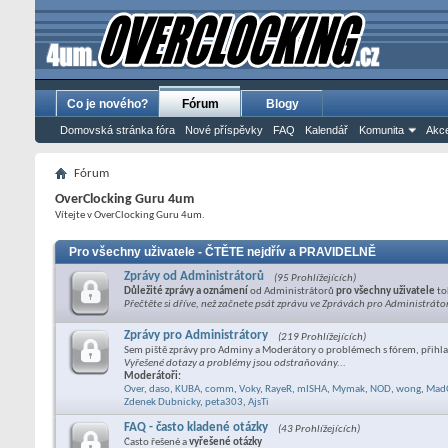
Co je nového?
Fórum
Blogy
Domovská stránka fóra
Nové příspěvky
FAQ
Kalendář
Komunita
Akce
Fórum
OverClocking Guru 4um
Vítejte v OverClocking Guru 4um.
Pro všechny uživatele - ČTĚTE nejdřív a PRAVIDELNĚ
Zprávy od Administrátorů
(95 Prohlížejících)
Důležité zprávy a oznámení
od Administrátorů
pro všechny uživatele
to
Přečtěte si dříve, než začnete psát zprávu ve Zprávách pro Administráto
Zprávy pro Administrátory
(219 Prohlížejících)
Sem piště zprávy pro Adminy a Moderátory o problémech s fórem, přihla
Vyřešené dotazy a problémy jsou odstraňovány...
Moderátoři:
Over
,
daso
,
KUBA
,
comm
,
Voky
,
RayeR
,
mISHA
,
Mymak
,
NOD
,
wong
,
Mad
Zdenek Dubnicky
,
peta303
,
AjsTi
FAQ - často kladené otázky
(43 Prohlížejících)
Často řešené a
vyřešené otázky