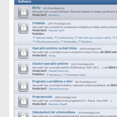
Software
BIOSy
(65 Prohlížejících)
Sem patří vše o nových BIOSech, flešování základních desek a grafických 
Moderátoři:
Rainbow
Ovladače
(397 Prohlížejících)
Sem patří vše o ovladačích a nastavení ovladačů pro desky, karty a příslu
Moderátoři:
Masster
,
AjsTi
Podsekce:
Základní desky
,
Grafické karty
,
SW nástroje a ostatní utility
,
Z
Síťové komponenty
,
Mutimédia
,
Periferie
Operační systémy na bázi Unixu
(68 Prohlížejících)
Sem patří vše, co se týká Linuxu a ostatních mutací Unixu,
ale žádný war
Moderátoři:
wong
Ostatní operační systémy
(261 Prohlížejících)
Sem patří vše, co se týká dalších OS (Windows, DOS, OS/2, ...), ale
žádný 
Moderátoři:
Zdenek Dubnicky
Podsekce:
Windows 7
,
Windows Vista
Programy a problémy s nimi
(82 Prohlížejících)
Sem patří vše, co se týká instalace, nastavení a řešení problémů, ale
žádn
Moderátoři:
Zdenek Dubnicky
Programování
(48 Prohlížejících)
Sem patří vše, co se týká tvorby programů (C++, Pascal, Java, PHP, ...)
Moderátoři:
Rainbow
,
RayeR
Zabezpečení dat a komunikace
(49 Prohlížejících)
Sem patří vše, co se týká bezpečnosti dat, komunikace po sítích a podobn