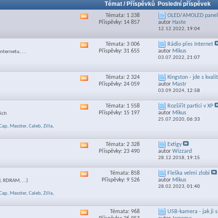
Témat / Příspěvků
Poslední příspěvek
Témata: 1 238
OLED/AMOLED panely
Zobrazit
Příspěvky: 14 857
autor
Haste
RSS
12.12.2022,
19:04
feed
této
Témata: 3 006
Rádio přes Internet
Zobrazit
sekce
Příspěvky: 31 655
autor
Mikus
nternetu, ...
RSS
03.07.2022,
21:07
feed
této
sekce
Témata: 2 324
Kingston - jde s kvali
Zobrazit
Příspěvky: 24 059
autor
Mastr
RSS
03.09.2024,
12:58
feed
této
Témata: 1 558
Rozšířit partici v XP
Zobrazit
sekce
Příspěvky: 15 197
autor
Mikus
ních
RSS
25.07.2020,
06:33
feed
Cap
,
Masster
,
Caleb
,
Zilla
,
této
sekce
Témata: 2 328
Extigy
Zobrazit
Příspěvky: 23 490
autor
Wizzard
RSS
28.12.2018,
19:15
feed
této
Témata: 858
Fleška velmi zlobí
Zobrazit
sekce
Příspěvky: 9 526
autor
Mikus
 RDRAM, ...)
RSS
28.02.2023,
01:40
feed
Cap
,
Masster
,
Caleb
,
Zilla
,
této
sekce
Témata: 968
USB-kamera - jak ji s
Zobrazit