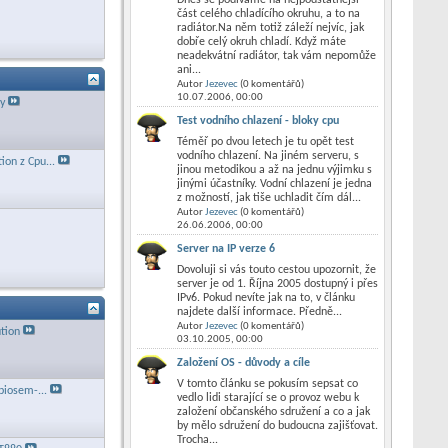
část celého chladícího okruhu, a to na
radiátor.Na něm totiž záleží nejvíc, jak
dobře celý okruh chladí. Když máte
neadekvátní radiátor, tak vám nepomůže
ani...
Autor
Jezevec
(0 komentářů)
10.07.2006,
00:00
ty
Test vodního chlazení - bloky cpu
Téměř po dvou letech je tu opět test
vodního chlazení. Na jiném serveru, s
ion z Cpu...
jinou metodikou a až na jednu výjimku s
jinými účastníky. Vodní chlazení je jedna
z možností, jak tiše uchladit čím dál...
Autor
Jezevec
(0 komentářů)
26.06.2006,
00:00
Server na IP verze 6
Dovoluji si vás touto cestou upozornit, že
server je od 1. Října 2005 dostupný i přes
IPv6. Pokud nevíte jak na to, v článku
najdete další informace. Předně...
Autor
Jezevec
(0 komentářů)
tion
03.10.2005,
00:00
Založení OS - důvody a cíle
V tomto článku se pokusím sepsat co
 biosem-...
vedlo lidi starající se o provoz webu k
založení občanského sdružení a co a jak
by mělo sdružení do budoucna zajišťovat.
Trocha...