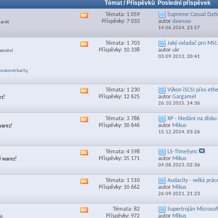
Témat / Příspěvků
Poslední příspěvek
Témata: 1 059
Supreme Сasual Datin
Zobrazit
Příspěvky: 7 033
autor
dawsoo
karet
RSS
14.06.2024,
23:57
feed
této
Témata: 1 703
Jaký ovladač pro MSI.
Zobrazit
sekce
Příspěvky: 10 338
autor
ukr
šenství
RSS
03.09.2013,
20:41
feed
této
vukové karty
,
sekce
Témata: 1 230
Výkon iSCSI přes ethe
Zobrazit
Příspěvky: 12 625
autor
Gargamel
ez!
RSS
26.10.2015,
14:36
feed
této
Témata: 3 786
XP - hledání na disku
Zobrazit
sekce
Příspěvky: 30 646
autor
Mikus
warez!
RSS
15.12.2024,
03:26
feed
této
sekce
Témata: 4 598
LS-TimeSync
Zobrazit
Příspěvky: 35 171
autor
Mikus
ý warez!
RSS
04.08.2023,
02:36
feed
této
Témata: 1 510
Audacity - velká práce
Zobrazit
sekce
Příspěvky: 10 662
autor
Mikus
RSS
26.09.2021,
21:23
feed
této
Témata: 82
Supertroján Microsoft
Zobrazit
sekce
Příspěvky: 972
autor
Mikus
ě.