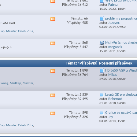
Témata: 1 861
Vše o EPOX 8VTAI - 
Zobrazit
sekce
Příspěvky: 18 912
autor
Patrez
A
RSS
15.02.2023,
18:04
feed
této
Témata: 66
problém s propustnost
Zobrazit
sekce
Příspěvky: 908
autor
Jezevec
ách AMD/ATI
RSS
03.09.2014,
09:50
feed
Cap
,
Masster
,
Caleb
,
Zilla
,
této
sekce
Témata: 568
Msi k9n !cmos check
Zobrazit
Příspěvky: 5 447
autor
meganek
 a jiných
RSS
15.04.2011,
05:34
feed
této
sekce
Témat / Příspěvků
Poslední příspěvek
Témata: 1 898
HD 3650 AGP a Windo
Zobrazit
Příspěvky: 38 764
autor
Mikus
RSS
29.07.2016,
00:39
feed
wong
,
MadCap
,
Masster
,
této
sekce
Témata: 2 539
Levná GK pro sledován
Zobrazit
Příspěvky: 39 495
autor
Behemot
RSS
31.01.2018,
06:08
feed
této
Témata: 598
Grafice se ucpává p
Zobrazit
sekce
Příspěvky: 8 326
autor
Jey
RSS
03.06.2014,
15:01
feed
Cap
,
Masster
,
Caleb
,
Zilla
,
této
sekce