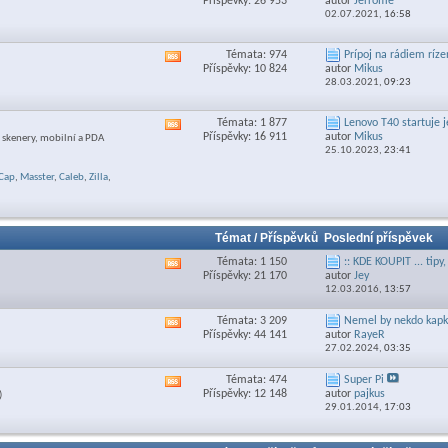
Příspěvky: 26 953
autor
Jerrome
RSS
02.07.2021,
16:58
feed
této
sekce
Témata: 974
Prípoj na rádiem ríze
Zobrazit
Příspěvky: 10 824
autor
Mikus
RSS
28.03.2021,
09:23
feed
této
sekce
Témata: 1 877
Lenovo T40 startuje je
Zobrazit
Příspěvky: 16 911
autor
Mikus
y, skenery, mobilní a PDA
RSS
25.10.2023,
23:41
feed
této
Cap
,
Masster
,
Caleb
,
Zilla
,
sekce
Témat / Příspěvků
Poslední příspěvek
Témata: 1 150
:: KDE KOUPIT ... tipy,
Zobrazit
Příspěvky: 21 170
autor
Jey
RSS
12.03.2016,
13:57
feed
této
Témata: 3 209
Nemel by nekdo kapku
Zobrazit
sekce
Příspěvky: 44 141
autor
RayeR
RSS
27.02.2024,
03:35
feed
této
Témata: 474
Super Pi
Zobrazit
sekce
Příspěvky: 12 148
autor
pajkus
)
RSS
29.01.2014,
17:03
feed
této
sekce