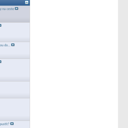
 na ceste
tou do...
pustit?