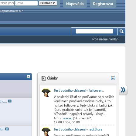
Nápověda
Registrovat
Zapamatovat si?
Rozšířené hledání
Články
Test vodního chlazení - fullcover...
V poslední části se podíváme na v našich
končinách poněkud exotické bloky, a to
hu...
na tzv. fullcovery. Tedy bloky chladící jak
jádro grafické karty, tak její paměti,
případně i napájecí obvody. Bloky...
Autor
Jezevec
(0 komentářů)
17.08.2006,
00:00
Test vodního chlazení - radiátory
tin
Dnes se podíváme na nejpodstatnější