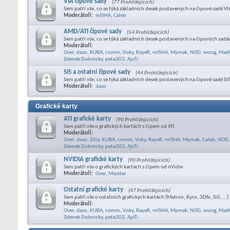
VIA čipové sady
(77 Prohlížejících)
Sem patří vše, co se týká základních desek postavených na čipové sadě VI
Moderátoři:
mISHA
,
Caleb
AMD/ATI čipové sady
(54 Prohlížejících)
Sem patří vše, co se týká základních desek postavených na čipových sad
Moderátoři:
Over
,
daso
,
KUBA
,
comm
,
Voky
,
RayeR
,
mISHA
,
Mymak
,
NOD
,
wong
,
Mad
Zdenek Dubnicky
,
peta303
,
AjsTi
SiS a ostatní čipové sady
(44 Prohlížejících)
Sem patří vše, co se týká základních desek postavených na čipové sadě SiS
Moderátoři:
daso
Grafické karty
ATI grafické karty
(90 Prohlížejících)
Sem patří vše o grafických kartách s čipem od ATI
Moderátoři:
Over
,
daso
,
Zilla
,
KUBA
,
comm
,
Voky
,
RayeR
,
mISHA
,
Mymak
,
Caleb
,
NOD
,
Zdenek Dubnicky
,
peta303
,
AjsTi
NVIDIA grafické karty
(90 Prohlížejících)
Sem patří vše o grafických kartách s čipem od nVidie
Moderátoři:
Over
,
Masster
Ostatní grafické karty
(47 Prohlížejících)
Sem patří vše o ostatních grafických kartách (Matrox, Kyro, 3Dfx, SiS, ...)
Moderátoři:
Over
,
daso
,
KUBA
,
comm
,
Voky
,
RayeR
,
mISHA
,
Mymak
,
NOD
,
wong
,
Mad
Zdenek Dubnicky
,
peta303
,
AjsTi