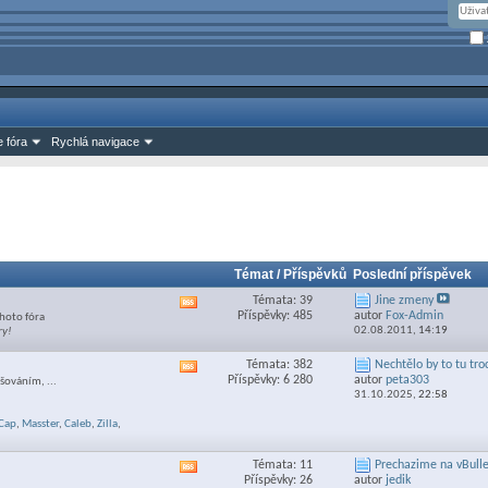
 fóra
Rychlá navigace
Témat / Příspěvků
Poslední příspěvek
Témata: 39
Jine zmeny
Zobrazit
Příspěvky: 485
autor
Fox-Admin
hoto fóra
RSS
02.08.2011,
14:19
ry!
feed
této
Témata: 382
Nechtělo by to tu troc
Zobrazit
sekce
Příspěvky: 6 280
autor
peta303
šováním, ...
RSS
31.10.2025,
22:58
feed
této
Cap
,
Masster
,
Caleb
,
Zilla
,
sekce
Témata: 11
Prechazime na vBulle
Zobrazit
Příspěvky: 26
autor
jedik
RSS