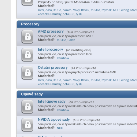
Příspěvky přidávají pouze Moderátoři a Administrátoři
Moderátoři:
Over
,
daso
,
KUBA
,
comm
,
Voky
,
RayeR
,
mISHA
,
Mymak
,
NOD
,
wong
,
Mad
Zdenek Dubnicky
,
peta303
,
AjsTi
Procesory
AMD procesory
(108 Prohlížejících)
Sem patří vše, co se týká procesorů AMD
Moderátoři:
mISHA
,
Caleb
Intel procesory
(61 Prohlížejících)
Sem patří vše, co se týká procesorů Intel
Moderátoři:
Rainbow
Ostatní procesory
(44 Prohlížejících)
Sem patří vše, co se týká jiných procesorů než Intel a AMD
Moderátoři:
Over
,
daso
,
KUBA
,
comm
,
Voky
,
RayeR
,
mISHA
,
Mymak
,
NOD
,
wong
,
Mad
Zdenek Dubnicky
,
peta303
,
AjsTi
Čipové sady
Intel čipové sady
(68 Prohlížejících)
Sem patří vše, co se týká základních desek postavených na čipové sadě In
Moderátoři:
Rainbow
NVIDIA čipové sady
(103 Prohlížejících)
Sem patří vše, co se týká základních desek postavených na čipové sadě nV
Moderátoři:
NOD