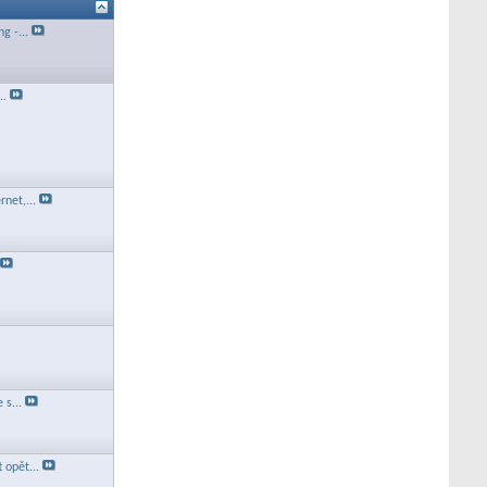
g -...
..
rnet,...
 s...
 opět...