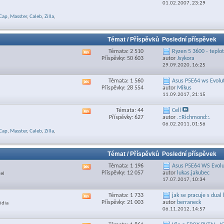
01.02.2007,
23:29
feed
této
Cap
,
Masster
,
Caleb
,
Zilla
,
sekce
Témat / Příspěvků
Poslední příspěvek
Témata: 2 510
Ryzen 5 3600 - teplo
Zobrazit
Příspěvky: 50 603
autor
Jsykora
RSS
29.09.2020,
16:25
feed
této
Témata: 1 560
Asus P5E64 ws Evolut
Zobrazit
sekce
Příspěvky: 28 554
autor
Mikus
RSS
11.09.2017,
21:15
feed
této
Témata: 44
Cell
Zobrazit
sekce
Příspěvky: 627
autor
.::Richmond::.
RSS
06.02.2011,
01:56
feed
Cap
,
Masster
,
Caleb
,
Zilla
,
této
sekce
Témat / Příspěvků
Poslední příspěvek
Témata: 1 196
Asus P5E64 WS Evolu
Zobrazit
Příspěvky: 12 057
autor
lukas.jakubec
tel
RSS
17.07.2017,
10:34
feed
této
Témata: 1 733
jak se pracuje s dual
Zobrazit
sekce
Příspěvky: 21 003
autor
berraneck
idia
RSS
06.11.2012,
14:57
feed
této