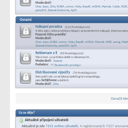
Moderátoři:
Over
,
daso
,
Zilla
,
KUBA
,
comm
,
Voky
,
RayeR
,
mISHA
,
Mymak
,
Caleb
,
NOD
,
peta303
,
Zdenek Dubnicky
,
AjsTi
Ostatní
Nákupní poradna
(112 Prohlížejících)
V této sekci rešte problémy týkající se konkrétních nákupů, které se neho
Pozorně čtěte pravidla!
Moderátoři:
Over
,
daso
,
KUBA
,
comm
,
Voky
,
RayeR
,
mISHA
,
Mymak
,
NOD
,
wong
,
Mad
Zdenek Dubnicky
,
peta303
,
AjsTi
Reklamace a §
(93 Prohlížejících)
Vše o tom, co je třeba vědět o reklamacích...
Moderátoři:
Jezevec
Podsekce:
Zkušenosti s prodejci
Distribuované výpočty
(76 Prohlížejících)
Sem patří vše, co se týká projektů grid computingu,
jako
Seti@home
a dalších.
Moderátoři:
Zilla
Označit tém
Co se děje?
Aktuálně připojení uživatelé
Aktuálně je zde
7331 online uživatelů
.
4 registrovaných 7327 anonym