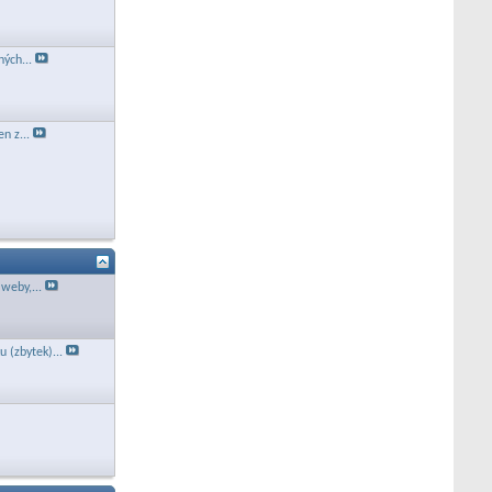
ných...
n z...
 weby,...
 (zbytek)...