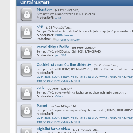
Ostatní hardware
Monitory
(71 Prohlížejících)
Sem patří vše o monitorech a LCD displejích
Moderátoři:
Zilla
Sítě
(133 Prohlížejících)
Sem patří vše o kartách, aktivních prvcích, jejich zapojení, protokolech, I
Moderátoři:
KUBA
,
Jezevec
Podsekce:
ISP a jejich služby
Pevné disky a řadiče
(68 Prohlížejících)
Sem patří vše o HDD a řadičích SCSI, SATA či RAID
Moderátoři:
peta303
Optické, přenosné a jiné disk(et)y
(68 Prohlížejících)
Sem patří vše o CD-R/RW, DVD±R/RW, ZIP, FDD a dalších úložných zaříze
Moderátoři:
Over
,
daso
,
KUBA
,
comm
,
Voky
,
RayeR
,
mISHA
,
Mymak
,
NOD
,
wong
,
Mad
Zdenek Dubnicky
,
peta303
,
AjsTi
Zvuk
(72 Prohlížejících)
Sem patří vše o zvukových kartách, reproduktorech, mikrofonech, ...
Moderátoři:
Caleb
Paměti
(67 Prohlížejících)
Sem patří vše o pamětech a paměťových modulech (SDRAM, DDR SDRAM,
Moderátoři:
Over
,
daso
,
KUBA
,
comm
,
Voky
,
RayeR
,
mISHA
,
Mymak
,
NOD
,
wong
,
Mad
Zdenek Dubnicky
,
peta303
,
AjsTi
Digitální foto a video
(121 Prohlížejících)