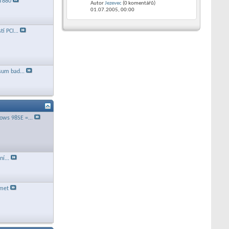
KT880
Autor
Jezevec
(0 komentářů)
01.07.2005,
00:00
í PCI...
sum bad...
ws 98SE =...
í...
amet