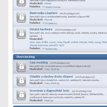
Sem patří vše o digitálních foťácích, kamerách a pod.
Moderátoři:
MikeD
Podsekce:
Vlastní tvorba
Elektronika a bastlení
(96 Prohlížejících)
Sem patří vše co se týká elektroniky, bastlení a úprav HW.
Moderátoři:
Mymak
Podsekce:
Projektory
Ostatní hardware
(142 Prohlížejících)
Sem patří vše, na co nezbylo místo (zdroje, myši, tablety, tunery, tiskárn
zařízení, ...)
Moderátoři:
Over
,
daso
,
KUBA
,
comm
,
Voky
,
RayeR
,
mISHA
,
Mymak
,
NOD
,
wong
,
Mad
Zdenek Dubnicky
,
peta303
,
AjsTi
Podsekce:
Notebooky
Overclocking
Case modding
(43 Prohlížejících)
Sem patří vše, co se týká úprav a modifikací kejsů a zdrojů
Moderátoři:
Voky
,
MadCap
Chladiče a všechny druhy chlazení
(44 Prohlížejících)
Sem patří vše o chladičích, vodnících, peltierech, tekutém dusíku, ...
Moderátoři:
Voky
,
MadCap
Srovnávací a diagnostické testy
(65 Prohlížejících)
Sem patří vaše OC rekordy z benchmarků (SiSoft Sandra, 3DMark200x, ...
a software k testování rychlosti a stability vašeho PC.
Moderátoři:
MadCap