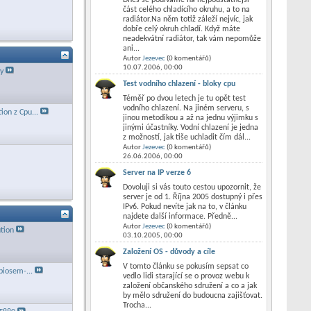
část celého chladícího okruhu, a to na
radiátor.Na něm totiž záleží nejvíc, jak
dobře celý okruh chladí. Když máte
neadekvátní radiátor, tak vám nepomůže
ani...
Autor
Jezevec
(0 komentářů)
10.07.2006,
00:00
ty
Test vodního chlazení - bloky cpu
Téměř po dvou letech je tu opět test
vodního chlazení. Na jiném serveru, s
ion z Cpu...
jinou metodikou a až na jednu výjimku s
jinými účastníky. Vodní chlazení je jedna
z možností, jak tiše uchladit čím dál...
Autor
Jezevec
(0 komentářů)
26.06.2006,
00:00
Server na IP verze 6
Dovoluji si vás touto cestou upozornit, že
server je od 1. Října 2005 dostupný i přes
IPv6. Pokud nevíte jak na to, v článku
najdete další informace. Předně...
Autor
Jezevec
(0 komentářů)
tion
03.10.2005,
00:00
Založení OS - důvody a cíle
V tomto článku se pokusím sepsat co
 biosem-...
vedlo lidi starající se o provoz webu k
založení občanského sdružení a co a jak
by mělo sdružení do budoucna zajišťovat.
Trocha...