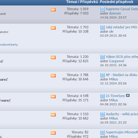
Témat / Příspěvků
Poslední příspěvek
Témata: 1 059
Supreme Сasual Datin
Zobrazit
Příspěvky: 7 033
autor
dawsoo
karet
RSS
14.06.2024,
23:57
feed
této
Témata: 1 703
Jaký ovladač pro MSI.
Zobrazit
sekce
Příspěvky: 10 338
autor
ukr
šenství
RSS
03.09.2013,
20:41
feed
této
vukové karty
,
sekce
Témata: 1 230
Výkon iSCSI přes ethe
Zobrazit
Příspěvky: 12 625
autor
Gargamel
ez!
RSS
26.10.2015,
14:36
feed
této
Témata: 3 786
XP - hledání na disku
Zobrazit
sekce
Příspěvky: 30 646
autor
Mikus
warez!
RSS
15.12.2024,
03:26
feed
této
sekce
Témata: 4 598
LS-TimeSync
Zobrazit
Příspěvky: 35 171
autor
Mikus
ý warez!
RSS
04.08.2023,
02:36
feed
této
Témata: 1 510
Audacity - velká práce
Zobrazit
sekce
Příspěvky: 10 662
autor
Mikus
RSS
26.09.2021,
21:23
feed
této
Témata: 82
Supertroján Microsoft
Zobrazit
sekce
Příspěvky: 972
autor
Mikus
ě.