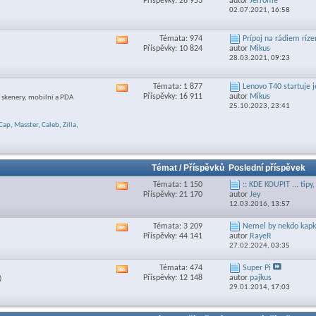
Příspěvky: 26 953
autor
Jerrome
RSS
02.07.2021,
16:58
feed
této
sekce
Témata: 974
Prípoj na rádiem ríze
Zobrazit
Příspěvky: 10 824
autor
Mikus
RSS
28.03.2021,
09:23
feed
této
sekce
Témata: 1 877
Lenovo T40 startuje je
Zobrazit
Příspěvky: 16 911
autor
Mikus
y, skenery, mobilní a PDA
RSS
25.10.2023,
23:41
feed
této
Cap
,
Masster
,
Caleb
,
Zilla
,
sekce
Témat / Příspěvků
Poslední příspěvek
Témata: 1 150
:: KDE KOUPIT ... tipy,
Zobrazit
Příspěvky: 21 170
autor
Jey
RSS
12.03.2016,
13:57
feed
této
Témata: 3 209
Nemel by nekdo kapku
Zobrazit
sekce
Příspěvky: 44 141
autor
RayeR
RSS
27.02.2024,
03:35
feed
této
Témata: 474
Super Pi
Zobrazit
sekce
Příspěvky: 12 148
autor
pajkus
)
RSS
29.01.2014,
17:03
feed
této
sekce