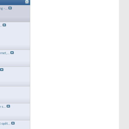
g -...
..
rnet,...
 s...
 opět...