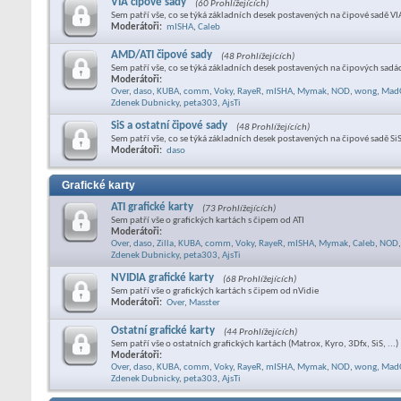
VIA čipové sady
(60 Prohlížejících)
Sem patří vše, co se týká základních desek postavených na čipové sadě VI
Moderátoři:
mISHA
,
Caleb
AMD/ATI čipové sady
(48 Prohlížejících)
Sem patří vše, co se týká základních desek postavených na čipových sad
Moderátoři:
Over
,
daso
,
KUBA
,
comm
,
Voky
,
RayeR
,
mISHA
,
Mymak
,
NOD
,
wong
,
Mad
Zdenek Dubnicky
,
peta303
,
AjsTi
SiS a ostatní čipové sady
(48 Prohlížejících)
Sem patří vše, co se týká základních desek postavených na čipové sadě SiS
Moderátoři:
daso
Grafické karty
ATI grafické karty
(73 Prohlížejících)
Sem patří vše o grafických kartách s čipem od ATI
Moderátoři:
Over
,
daso
,
Zilla
,
KUBA
,
comm
,
Voky
,
RayeR
,
mISHA
,
Mymak
,
Caleb
,
NOD
,
Zdenek Dubnicky
,
peta303
,
AjsTi
NVIDIA grafické karty
(68 Prohlížejících)
Sem patří vše o grafických kartách s čipem od nVidie
Moderátoři:
Over
,
Masster
Ostatní grafické karty
(44 Prohlížejících)
Sem patří vše o ostatních grafických kartách (Matrox, Kyro, 3Dfx, SiS, ...)
Moderátoři:
Over
,
daso
,
KUBA
,
comm
,
Voky
,
RayeR
,
mISHA
,
Mymak
,
NOD
,
wong
,
Mad
Zdenek Dubnicky
,
peta303
,
AjsTi