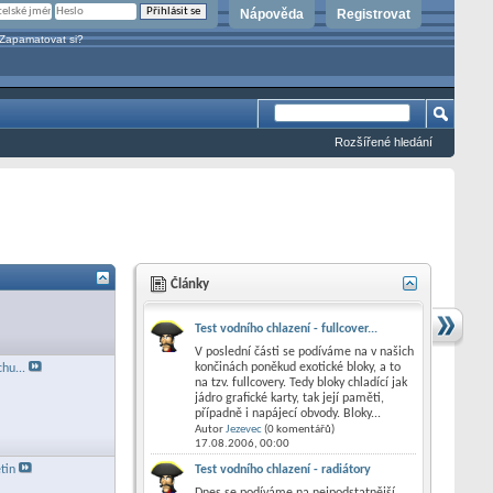
Nápověda
Registrovat
Zapamatovat si?
Rozšířené hledání
Články
Test vodního chlazení - fullcover...
V poslední části se podíváme na v našich
končinách poněkud exotické bloky, a to
hu...
na tzv. fullcovery. Tedy bloky chladící jak
jádro grafické karty, tak její paměti,
případně i napájecí obvody. Bloky...
Autor
Jezevec
(0 komentářů)
17.08.2006,
00:00
Test vodního chlazení - radiátory
tin
Dnes se podíváme na nejpodstatnější