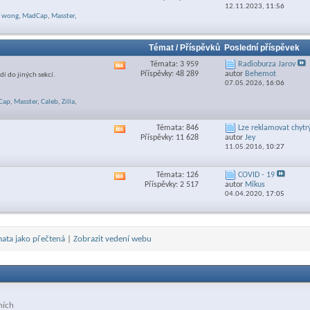
RSS
12.11.2023,
11:56
feed
wong
,
MadCap
,
Masster
,
této
sekce
Témat / Příspěvků
Poslední příspěvek
Témata: 3 959
Radioburza Jarov
Zobrazit
Příspěvky: 48 289
autor
Behemot
dí do jiných sekcí.
RSS
07.05.2026,
16:06
feed
této
Cap
,
Masster
,
Caleb
,
Zilla
,
sekce
Témata: 846
Lze reklamovat chytrý
Zobrazit
Příspěvky: 11 628
autor
Jey
RSS
11.05.2016,
10:27
feed
této
sekce
Témata: 126
COVID - 19
Zobrazit
Příspěvky: 2 517
autor
Mikus
RSS
04.04.2020,
17:05
feed
této
sekce
ata jako přečtená
|
Zobrazit vedení webu
ních