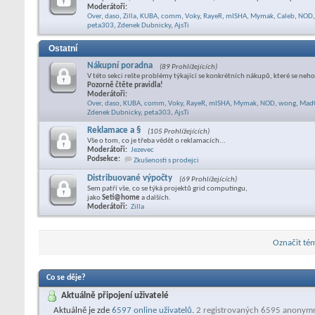
Moderátoři:
Over
,
daso
,
Zilla
,
KUBA
,
comm
,
Voky
,
RayeR
,
mISHA
,
Mymak
,
Caleb
,
NOD
,
peta303
,
Zdenek Dubnicky
,
AjsTi
Ostatní
Nákupní poradna
(89 Prohlížejících)
V této sekci rešte problémy týkající se konkrétních nákupů, které se neho
Pozorně čtěte pravidla!
Moderátoři:
Over
,
daso
,
KUBA
,
comm
,
Voky
,
RayeR
,
mISHA
,
Mymak
,
NOD
,
wong
,
Mad
Zdenek Dubnicky
,
peta303
,
AjsTi
Reklamace a §
(105 Prohlížejících)
Vše o tom, co je třeba vědět o reklamacích...
Moderátoři:
Jezevec
Podsekce:
Zkušenosti s prodejci
Distribuované výpočty
(69 Prohlížejících)
Sem patří vše, co se týká projektů grid computingu,
jako
Seti@home
a dalších.
Moderátoři:
Zilla
Označit tém
Co se děje?
Aktuálně připojení uživatelé
Aktuálně je zde
6597 online uživatelů
.
2 registrovaných 6595 anonym