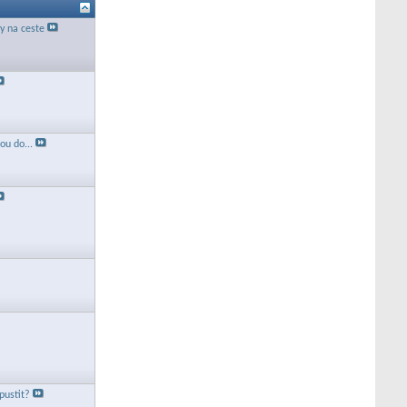
 na ceste
tou do...
pustit?