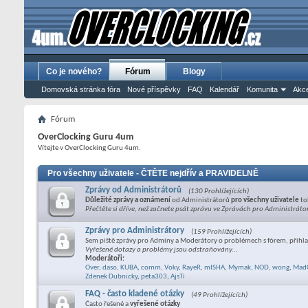
Co je nového?
Fórum
Blogy
Domovská stránka fóra
Nové příspěvky
FAQ
Kalendář
Komunita
Akce
Fórum
OverClocking Guru 4um
Vítejte v OverClocking Guru 4um.
Pro všechny uživatele - ČTĚTE nejdřív a PRAVIDELNĚ
Zprávy od Administrátorů
(130 Prohlížejících)
Důležité zprávy a oznámení
od Administrátorů
pro všechny uživatele
to
Přečtěte si dříve, než začnete psát zprávu ve Zprávách pro Administráto
Zprávy pro Administrátory
(159 Prohlížejících)
Sem piště zprávy pro Adminy a Moderátory o problémech s fórem, přihla
Vyřešené dotazy a problémy jsou odstraňovány...
Moderátoři:
Over
,
daso
,
KUBA
,
comm
,
Voky
,
RayeR
,
mISHA
,
Mymak
,
NOD
,
wong
,
Mad
Zdenek Dubnicky
,
peta303
,
AjsTi
FAQ - často kladené otázky
(49 Prohlížejících)
Často řešené a
vyřešené otázky