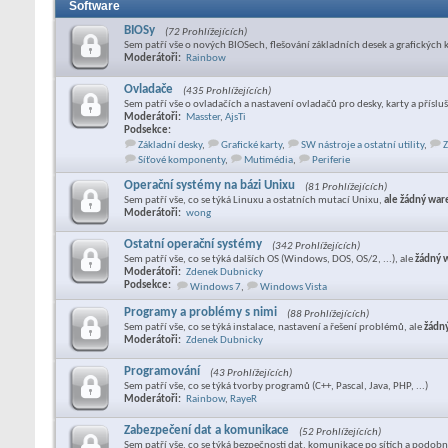
Software
BIOSy
(72 Prohlížejících)
Sem patří vše o nových BIOSech, flešování základních desek a grafických 
Moderátoři:
Rainbow
Ovladače
(435 Prohlížejících)
Sem patří vše o ovladačích a nastavení ovladačů pro desky, karty a příslu
Moderátoři:
Masster
,
AjsTi
Podsekce:
Základní desky
,
Grafické karty
,
SW nástroje a ostatní utility
,
Z
Síťové komponenty
,
Mutimédia
,
Periferie
Operační systémy na bázi Unixu
(81 Prohlížejících)
Sem patří vše, co se týká Linuxu a ostatních mutací Unixu,
ale žádný war
Moderátoři:
wong
Ostatní operační systémy
(342 Prohlížejících)
Sem patří vše, co se týká dalších OS (Windows, DOS, OS/2, ...), ale
žádný 
Moderátoři:
Zdenek Dubnicky
Podsekce:
Windows 7
,
Windows Vista
Programy a problémy s nimi
(88 Prohlížejících)
Sem patří vše, co se týká instalace, nastavení a řešení problémů, ale
žádn
Moderátoři:
Zdenek Dubnicky
Programování
(43 Prohlížejících)
Sem patří vše, co se týká tvorby programů (C++, Pascal, Java, PHP, ...)
Moderátoři:
Rainbow
,
RayeR
Zabezpečení dat a komunikace
(52 Prohlížejících)
Sem patří vše, co se týká bezpečnosti dat, komunikace po sítích a podobn