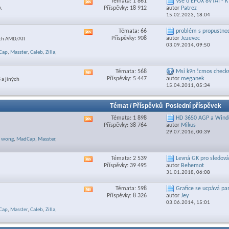
Témata: 1 861
Vše o EPOX 8VTAI - 
Zobrazit
sekce
Příspěvky: 18 912
autor
Patrez
A
RSS
15.02.2023,
18:04
feed
této
Témata: 66
problém s propustnost
Zobrazit
sekce
Příspěvky: 908
autor
Jezevec
ách AMD/ATI
RSS
03.09.2014,
09:50
feed
Cap
,
Masster
,
Caleb
,
Zilla
,
této
sekce
Témata: 568
Msi k9n !cmos check
Zobrazit
Příspěvky: 5 447
autor
meganek
 a jiných
RSS
15.04.2011,
05:34
feed
této
sekce
Témat / Příspěvků
Poslední příspěvek
Témata: 1 898
HD 3650 AGP a Windo
Zobrazit
Příspěvky: 38 764
autor
Mikus
RSS
29.07.2016,
00:39
feed
wong
,
MadCap
,
Masster
,
této
sekce
Témata: 2 539
Levná GK pro sledován
Zobrazit
Příspěvky: 39 495
autor
Behemot
RSS
31.01.2018,
06:08
feed
této
Témata: 598
Grafice se ucpává p
Zobrazit
sekce
Příspěvky: 8 326
autor
Jey
RSS
03.06.2014,
15:01
feed
Cap
,
Masster
,
Caleb
,
Zilla
,
této
sekce