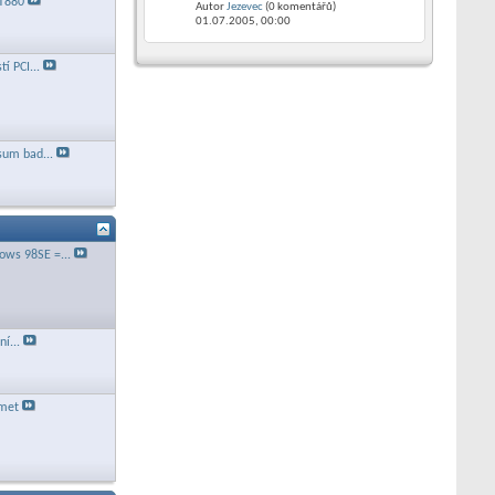
KT880
Autor
Jezevec
(0 komentářů)
01.07.2005,
00:00
í PCI...
sum bad...
ws 98SE =...
í...
amet