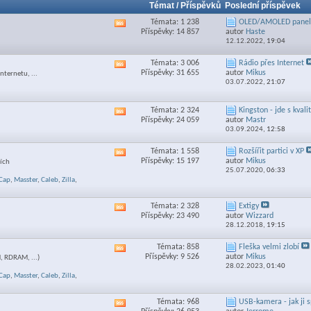
Témat / Příspěvků
Poslední příspěvek
Témata: 1 238
OLED/AMOLED panely
Zobrazit
Příspěvky: 14 857
autor
Haste
RSS
12.12.2022,
19:04
feed
této
Témata: 3 006
Rádio přes Internet
Zobrazit
sekce
Příspěvky: 31 655
autor
Mikus
nternetu, ...
RSS
03.07.2022,
21:07
feed
této
sekce
Témata: 2 324
Kingston - jde s kvali
Zobrazit
Příspěvky: 24 059
autor
Mastr
RSS
03.09.2024,
12:58
feed
této
Témata: 1 558
Rozšířit partici v XP
Zobrazit
sekce
Příspěvky: 15 197
autor
Mikus
ních
RSS
25.07.2020,
06:33
feed
Cap
,
Masster
,
Caleb
,
Zilla
,
této
sekce
Témata: 2 328
Extigy
Zobrazit
Příspěvky: 23 490
autor
Wizzard
RSS
28.12.2018,
19:15
feed
této
Témata: 858
Fleška velmi zlobí
Zobrazit
sekce
Příspěvky: 9 526
autor
Mikus
 RDRAM, ...)
RSS
28.02.2023,
01:40
feed
Cap
,
Masster
,
Caleb
,
Zilla
,
této
sekce
Témata: 968
USB-kamera - jak ji s
Zobrazit