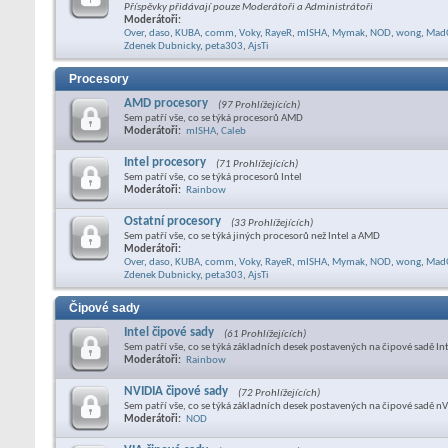
Příspěvky přidávají pouze Moderátoři a Administrátoři
Moderátoři:
Over
,
daso
,
KUBA
,
comm
,
Voky
,
RayeR
,
mISHA
,
Mymak
,
NOD
,
wong
,
Mad
Zdenek Dubnicky
,
peta303
,
AjsTi
Procesory
AMD procesory
(97 Prohlížejících)
Sem patří vše, co se týká procesorů AMD
Moderátoři:
mISHA
,
Caleb
Intel procesory
(71 Prohlížejících)
Sem patří vše, co se týká procesorů Intel
Moderátoři:
Rainbow
Ostatní procesory
(33 Prohlížejících)
Sem patří vše, co se týká jiných procesorů než Intel a AMD
Moderátoři:
Over
,
daso
,
KUBA
,
comm
,
Voky
,
RayeR
,
mISHA
,
Mymak
,
NOD
,
wong
,
Mad
Zdenek Dubnicky
,
peta303
,
AjsTi
Čipové sady
Intel čipové sady
(61 Prohlížejících)
Sem patří vše, co se týká základních desek postavených na čipové sadě In
Moderátoři:
Rainbow
NVIDIA čipové sady
(72 Prohlížejících)
Sem patří vše, co se týká základních desek postavených na čipové sadě nV
Moderátoři:
NOD