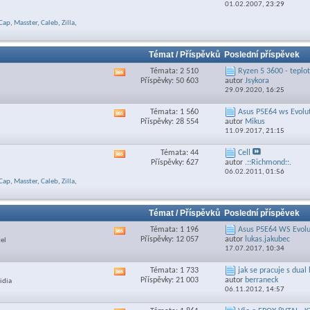
01.02.2007,
23:29
feed
této
Cap
,
Masster
,
Caleb
,
Zilla
,
sekce
Témat / Příspěvků
Poslední příspěvek
Témata: 2 510
Ryzen 5 3600 - teplo
Zobrazit
Příspěvky: 50 603
autor
Jsykora
RSS
29.09.2020,
16:25
feed
této
Témata: 1 560
Asus P5E64 ws Evolut
Zobrazit
sekce
Příspěvky: 28 554
autor
Mikus
RSS
11.09.2017,
21:15
feed
této
Témata: 44
Cell
Zobrazit
sekce
Příspěvky: 627
autor
.::Richmond::.
RSS
06.02.2011,
01:56
feed
Cap
,
Masster
,
Caleb
,
Zilla
,
této
sekce
Témat / Příspěvků
Poslední příspěvek
Témata: 1 196
Asus P5E64 WS Evolu
Zobrazit
Příspěvky: 12 057
autor
lukas.jakubec
tel
RSS
17.07.2017,
10:34
feed
této
Témata: 1 733
jak se pracuje s dual
Zobrazit
sekce
Příspěvky: 21 003
autor
berraneck
idia
RSS
06.11.2012,
14:57
feed
této