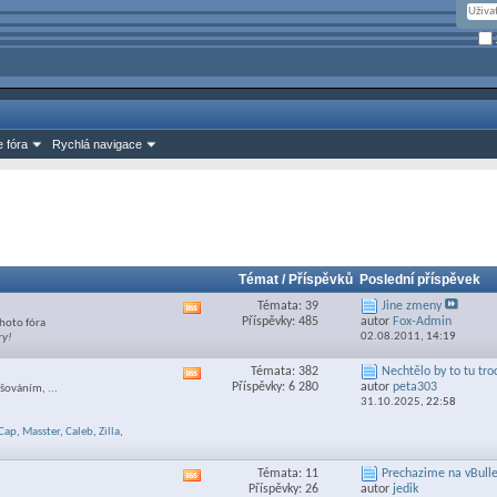
 fóra
Rychlá navigace
Témat / Příspěvků
Poslední příspěvek
Témata: 39
Jine zmeny
Zobrazit
Příspěvky: 485
autor
Fox-Admin
hoto fóra
RSS
02.08.2011,
14:19
ry!
feed
této
Témata: 382
Nechtělo by to tu troc
Zobrazit
sekce
Příspěvky: 6 280
autor
peta303
šováním, ...
RSS
31.10.2025,
22:58
feed
této
Cap
,
Masster
,
Caleb
,
Zilla
,
sekce
Témata: 11
Prechazime na vBulle
Zobrazit
Příspěvky: 26
autor
jedik
RSS