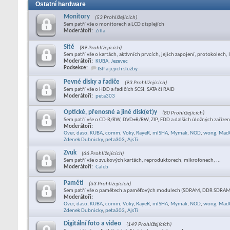
Ostatní hardware
Monitory
(53 Prohlížejících)
Sem patří vše o monitorech a LCD displejích
Moderátoři:
Zilla
Sítě
(89 Prohlížejících)
Sem patří vše o kartách, aktivních prvcích, jejich zapojení, protokolech, I
Moderátoři:
KUBA
,
Jezevec
Podsekce:
ISP a jejich služby
Pevné disky a řadiče
(93 Prohlížejících)
Sem patří vše o HDD a řadičích SCSI, SATA či RAID
Moderátoři:
peta303
Optické, přenosné a jiné disk(et)y
(80 Prohlížejících)
Sem patří vše o CD-R/RW, DVD±R/RW, ZIP, FDD a dalších úložných zaříze
Moderátoři:
Over
,
daso
,
KUBA
,
comm
,
Voky
,
RayeR
,
mISHA
,
Mymak
,
NOD
,
wong
,
Mad
Zdenek Dubnicky
,
peta303
,
AjsTi
Zvuk
(66 Prohlížejících)
Sem patří vše o zvukových kartách, reproduktorech, mikrofonech, ...
Moderátoři:
Caleb
Paměti
(63 Prohlížejících)
Sem patří vše o pamětech a paměťových modulech (SDRAM, DDR SDRAM,
Moderátoři:
Over
,
daso
,
KUBA
,
comm
,
Voky
,
RayeR
,
mISHA
,
Mymak
,
NOD
,
wong
,
Mad
Zdenek Dubnicky
,
peta303
,
AjsTi
Digitální foto a video
(149 Prohlížejících)