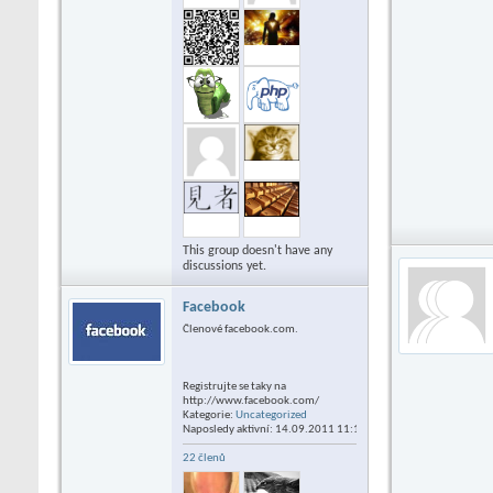
This group doesn't have any
discussions yet.
Facebook
Členové facebook.com.
Registrujte se taky na
http://www.facebook.com/
Kategorie:
Uncategorized
Naposledy aktivní: 14.09.2011
11:17
22 členů