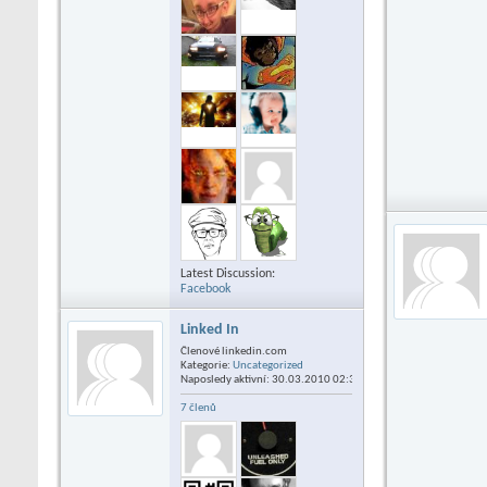
Latest Discussion:
Facebook
Linked In
Členové linkedin.com
Kategorie:
Uncategorized
Naposledy aktivní: 30.03.2010
02:36
7 členů