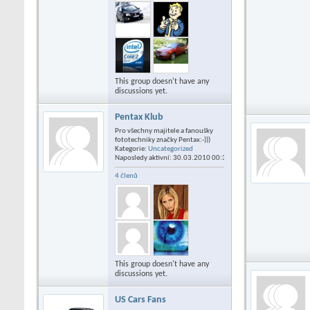
This group doesn't have any
discussions yet.
Pentax Klub
Pro všechny majitele a fanoušky
fototechniky značky Pentax:-)))
Kategorie:
Uncategorized
Naposledy aktivní: 30.03.2010
00:34
4 členů
This group doesn't have any
discussions yet.
US Cars Fans