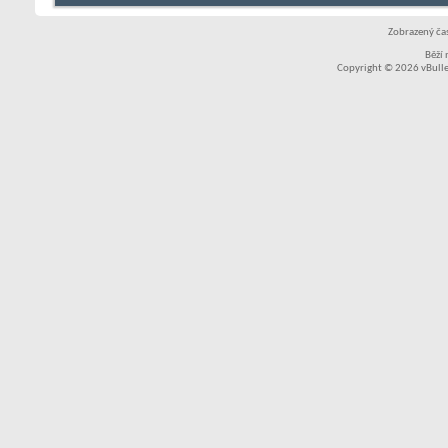
Zobrazený čas
Běží
Copyright © 2026 vBullet