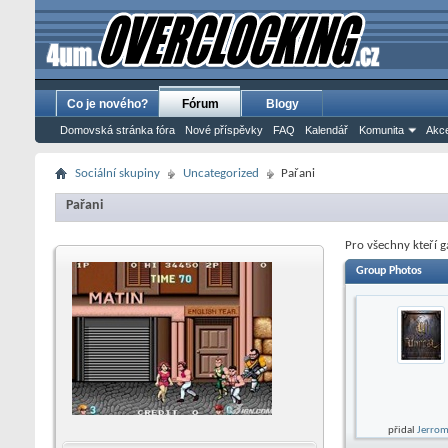
Co je nového?
Fórum
Blogy
Domovská stránka fóra
Nové příspěvky
FAQ
Kalendář
Komunita
Akce
Sociální skupiny
Uncategorized
Pařani
Pařani
Pro všechny kteří ga
Group Photos
přidal
Jerro