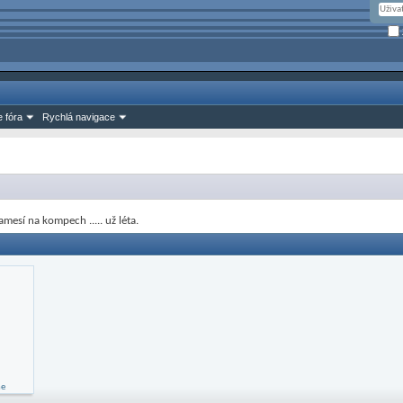
 fóra
Rychlá navigace
mesí na kompech ..... už léta.
me