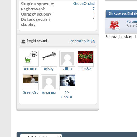
Skupinu spravuje
GreenOrchid
Registrovaní
7
Diskuse sociální s
Obrázky skupiny
1
Diskuse sociální
1
Pařani
skupiny
Autor
Zobrazuji diskuse 1
Registrovaní
Zobrazit vše
Jerrome
JejKey
Millisx
Pitrs82
GreenOrchid
Yugainga
M-
Cool3r