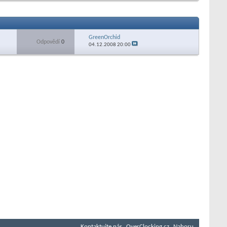
GreenOrchid
Odpovědí
0
04.12.2008
20:00
Kontaktujte nás
OverClocking.cz
Nahoru