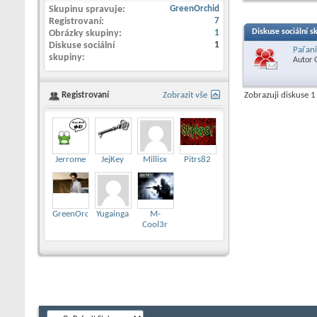
Skupinu spravuje
GreenOrchid
Registrovaní
7
Diskuse sociální s
Obrázky skupiny
1
Diskuse sociální
1
Pařani
skupiny
Autor
Registrovaní
Zobrazit vše
Zobrazuji diskuse 1
Jerrome
JejKey
Millisx
Pitrs82
GreenOrchid
Yugainga
M-
Cool3r