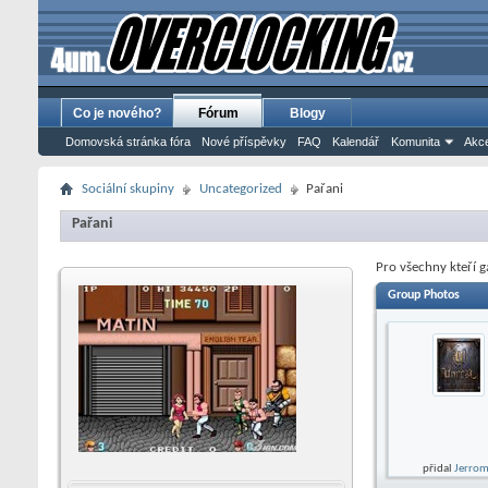
Co je nového?
Fórum
Blogy
Domovská stránka fóra
Nové příspěvky
FAQ
Kalendář
Komunita
Akce
Sociální skupiny
Uncategorized
Pařani
Pařani
Pro všechny kteří ga
Group Photos
přidal
Jerro