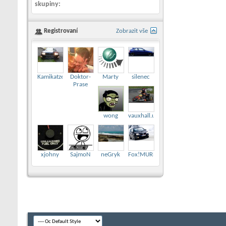
skupiny
Registrovaní
Zobrazit vše
Kamikatze007
Doktor-
Marty
silenec
Prase
wong
vauxhall.uk
xjohny
SajmoN
neGryk
Fox!MURDER