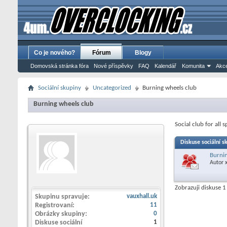
Co je nového?
Fórum
Blogy
Domovská stránka fóra
Nové příspěvky
FAQ
Kalendář
Komunita
Akce
Sociální skupiny
Uncategorized
Burning wheels club
Burning wheels club
Social club for all
Diskuse sociální s
Burnin
Autor
Zobrazuji diskuse 1
Skupinu spravuje
vauxhall.uk
Registrovaní
11
Obrázky skupiny
0
Diskuse sociální
1