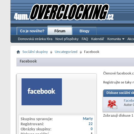
Co je nového?
Fórum
Blogy
Domovská stránka fóra
Nové příspěvky
FAQ
Kalendář
Komunita
Akce
Sociální skupiny
Uncategorized
Facebook
Facebook
Členové facebook.
Registrujte se tak
Diskuse sociální s
Faceb
Autor
Zobrazuji diskuse 1
Skupinu spravuje
Marty
Registrovaní
22
Obrázky skupiny
0