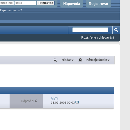
Nápověda
Registrovat
Zapamatovat si?
Rozšířené vyhledávání
Hledat
Nástroje skupin
AjsTi
Odpovědí
6
13.03.2009
00:03