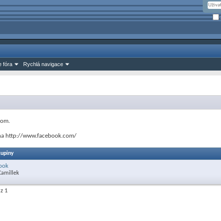
 fóra
Rychlá navigace
com.
y na http://www.facebook.com/
kupiny
ook
Camillek
 z 1