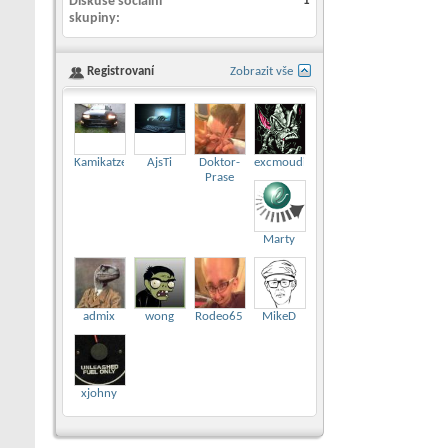
Diskuse sociální
1
skupiny
Registrovaní
Zobrazit vše
Kamikatze007
AjsTi
Doktor-
excmoudina
Prase
Marty
admix
wong
Rodeo65
MikeD
xjohny