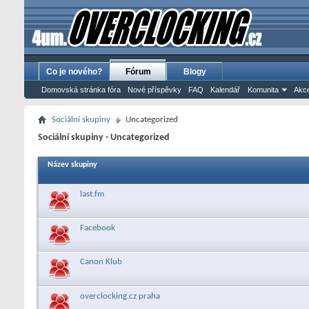
Co je nového?
Fórum
Blogy
Domovská stránka fóra
Nové příspěvky
FAQ
Kalendář
Komunita
Akce
Sociální skupiny
Uncategorized
Sociální skupiny - Uncategorized
Název skupiny
last.fm
Facebook
Canon Klub
overclocking.cz praha