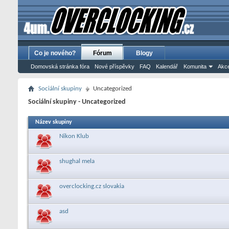
Co je nového?
Fórum
Blogy
Domovská stránka fóra
Nové příspěvky
FAQ
Kalendář
Komunita
Akce
Sociální skupiny
Uncategorized
Sociální skupiny - Uncategorized
Název skupiny
Nikon Klub
shughal mela
overclocking.cz slovakia
asd