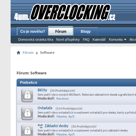
Co je nového?
Fórum
Blogy
Domovská stránka fóra
Nové příspěvky
FAQ
Kalendář
Komunita
Akce
Fórum
Software
Fórum:
Software
Podsekce
BIOSy
(34 Prohlížejících)
Sem patří vše o nových BIOSech, flešování základních desek a grafických 
Moderátoři:
Rainbow
Ovladače
(314 Prohlížejících)
Sem patří vše o ovladačích a nastavení ovladačů pro desky, karty a příslu
Moderátoři:
Masster
,
AjsTi
Základní desky
(36 Prohlížejících)
Sem patří vše o ovladačích a nastavení ovladačů pro základní desky
Moderátoři:
Masster
,
AjsTi