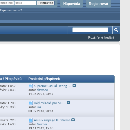
Nápověda
Registrovat
Zapamatovat si?
Rozšířené hledání
t / Příspěvků
Poslední příspěvek
ata: 1 059
Supreme Сasual Dating -...
ěvky: 7 033
autor
dawsoo
14.06.2024,
23:57
ata: 1 703
Jaký ovladač pro MSI...
vky: 10 338
autor
ukr
03.09.2013,
20:41
émata: 298
Asus Rampage II Extreme
ěvky: 1 630
autor
Gestler
13.11.2012,
15:00