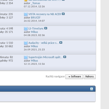
émata: 138
Jak doinstalovat do Win 7...
ěvky: 2 354
autor
_Tomas
07.12.2014,
12:26
émata: 235
VISTA recovery na NB ACER
ěvky: 3 127
autor
BRUCEF
26.02.2014,
14:07
ata: 4 598
LS-TimeSync
vky: 35 171
autor
Mikus
04.08.2023,
02:36
ata: 1 510
Audacity - velká práce s...
vky: 10 662
autor
Mikus
26.09.2021,
21:23
Témata: 82
Supertroján Microsoft opět...
spěvky: 972
autor
Mikus
12.11.2023,
11:56
Rychlá navigace
Software
Nahoru