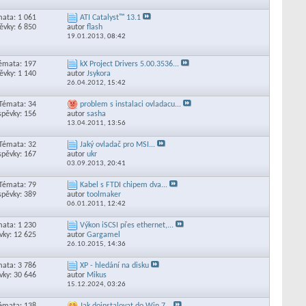
ata: 1 061
ATI Catalyst™ 13.1
ěvky: 6 850
autor
flash
19.01.2013,
08:42
émata: 197
kX Project Drivers 5.00.3536...
ěvky: 1 140
autor
Jsykora
26.04.2012,
15:42
Témata: 34
problem s instalaci ovladacu...
spěvky: 156
autor
sasha
13.04.2011,
13:56
Témata: 32
Jaký ovladač pro MSI...
spěvky: 167
autor
ukr
03.09.2013,
20:41
Témata: 79
Kabel s FTDI chipem dva...
spěvky: 389
autor
toolmaker
06.01.2011,
12:42
ata: 1 230
Výkon iSCSI přes ethernet,...
vky: 12 625
autor
Gargamel
26.10.2015,
14:36
ata: 3 786
XP - hledání na disku
vky: 30 646
autor
Mikus
15.12.2024,
03:26