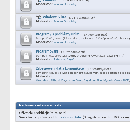
Windows 7
(103 Prohlížejících)
Moderátoři:
Zdenek Dubnicky
Windows Vista
(121 Prohlížejících)
Moderátoři:
Zdenek Dubnicky
Programy a problémy s nimi
(54 Prohlížejících)
Sem patří vše, co se týká instalace, nastavení a řešení problémů, ale
žádn
Moderátoři:
Zdenek Dubnicky
Programování
(32 Prohlížejících)
Sem patří vše, co se týká tvorby programů (C++, Pascal, Java, PHP, ...)
Moderátoři:
Rainbow
,
RayeR
Zabezpečení dat a komunikace
(17 Prohlížejících)
Sem patří vše, co se týká bezpečnosti dat, komunikace po sítích a podobn
Moderátoři:
Over
,
daso
,
Zilla
,
KUBA
,
comm
,
Voky
,
RayeR
,
mISHA
,
Mymak
,
Caleb
,
NOD
,
Nastavení a informace o sekci
Uživatelé prohlížející tuto sekci
Sekci fóra si právě prohlíží
792 uživatelů
. (0 registrovaných a 792 anon