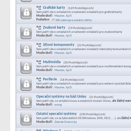
Grafické karty
(169 Prohlížejících)
Sem patří vše o ovladačích a nastavení ovladačů pro grafické karty
Moderátoři:
Masster
,
AjsTi
Podsekce:
SW nástroje a ostatní utility
Zvukové karty
(19 Prohlížejících)
Sem patří vše o ovladačích a nastavení ovladačů pro zvukové karty
Moderátoři:
Masster
,
AjsTi
Síťové komponenty
(22 Prohlížejících)
Sem patří vše o ovladačích a nastavení ovladačů všemožný komunikační H
Moderátoři:
Masster
,
AjsTi
Mutimédia
(30 Prohlížejících)
Sem patří vše o ovladačích a nastavení ovladačů pro multimediální kompo
Moderátoři:
Masster
,
AjsTi
Periferie
(18 Prohlížejících)
Sem patří vše o ovladačích a nastavení ovladačů pro externí součásti (kláv
Moderátoři:
Masster
,
AjsTi
Operační systémy na bázi Unixu
(31 Prohlížejících)
Sem patří vše, co se týká Linuxu a ostatních mutací Unixu,
ale žádný war
Moderátoři:
wong
Ostatní operační systémy
(290 Prohlížejících)
Sem patří vše, co se týká dalších OS (Windows, DOS, OS/2, ...), ale
žádný 
Moderátoři:
Zdenek Dubnicky