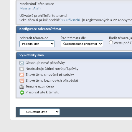
Moderátoři této sekce
Masster
,
AjsTi
Uživatelé prohlížející tuto sekci
Sekci fóra si právě prohlíží
22 uživatelů
. (0 registrovaných a 22 anonymn
Konfigurace zobrazení témat
Zobrazit témata od…
Řadit témata dle:
Řadit témata j
Vzestupné ř
Vysvětlivky ikon
Obsahuje nové příspěvky
Neobsahuje žádné nové příspěvky
Žhavé téma s novými příspěvky
Žhavé téma bez nových příspěvků
Téma je uzamčeno
Přispíval jste k tématu