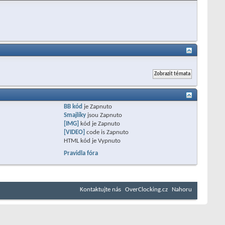
BB kód
je
Zapnuto
Smajlíky
jsou
Zapnuto
[IMG]
kód je
Zapnuto
[VIDEO]
code is
Zapnuto
HTML kód je
Vypnuto
Pravidla fóra
Kontaktujte nás
OverClocking.cz
Nahoru