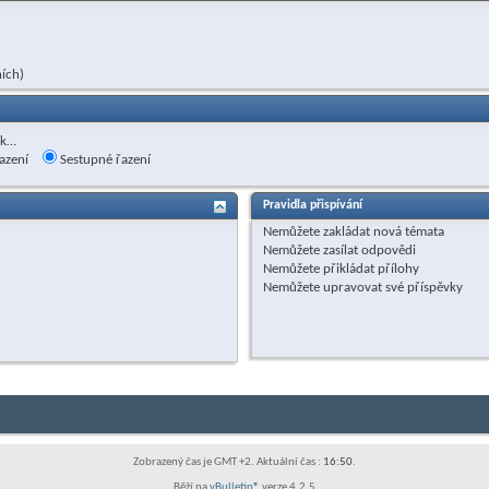
ích)
ak…
azení
Sestupné řazení
Pravidla přispívání
Nemůžete
zakládat nová témata
Nemůžete
zasílat odpovědi
Nemůžete
přikládat přílohy
Nemůžete
upravovat své příspěvky
Zobrazený čas je GMT +2. Aktuální čas :
16:50
.
Běží na
vBulletin®
verze 4.2.5