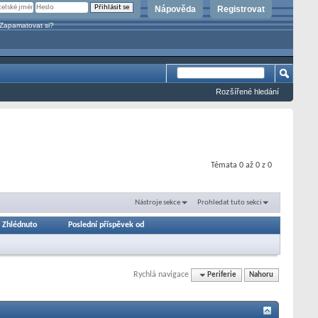
Nápověda
Registrovat
Zapamatovat si?
Rozšířené hledání
Témata 0 až 0 z 0
Nástroje sekce
Prohledat tuto sekci
/
Zhlédnuto
Poslední příspěvek od
Rychlá navigace
Periferie
Nahoru