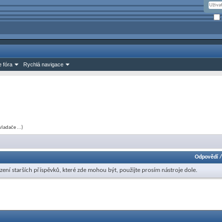
 fóra
Rychlá navigace
ladače ...)
Odpovědí
zení starších příspěvků, které zde mohou být, použijte prosím nástroje dole.