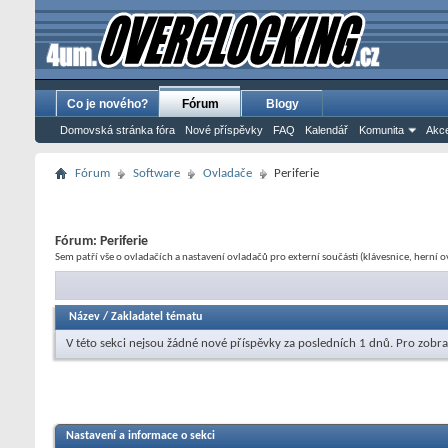
Co je nového?
Fórum
Blogy
Domovská stránka fóra
Nové příspěvky
FAQ
Kalendář
Komunita
Akce
Fórum
Software
Ovladače
Periferie
Fórum:
Periferie
Sem patří vše o ovladačích a nastavení ovladačů pro externí součásti (klávesnice, herní ov
Název
/
Zakladatel tématu
V této sekci nejsou žádné nové příspěvky za posledních 1 dnů.
Pro zobra
Nastavení a informace o sekci