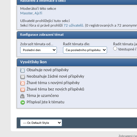
Nastavení a informace o sekci
Moderátoři této sekce
Masster
,
AjsTi
Uživatelé prohlížející tuto sekci
Sekci fóra si právě prohlíží
72 uživatelů
. (0 registrovaných a 72 anonymn
Konfigurace zobrazení témat
Zobrazit témata od…
Řadit témata dle:
Řadit témata j
Vzestupné ř
Vysvětlivky ikon
Obsahuje nové příspěvky
Neobsahuje žádné nové příspěvky
Žhavé téma s novými příspěvky
Žhavé téma bez nových příspěvků
Téma je uzamčeno
Přispíval jste k tématu
Zobrazený čas