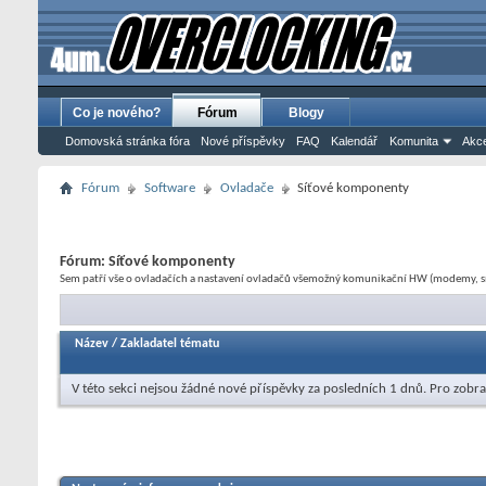
Co je nového?
Fórum
Blogy
Domovská stránka fóra
Nové příspěvky
FAQ
Kalendář
Komunita
Akce
Fórum
Software
Ovladače
Síťové komponenty
Fórum:
Síťové komponenty
Sem patří vše o ovladačích a nastavení ovladačů všemožný komunikační HW (modemy, síťo
Název
/
Zakladatel tématu
V této sekci nejsou žádné nové příspěvky za posledních 1 dnů.
Pro zobra