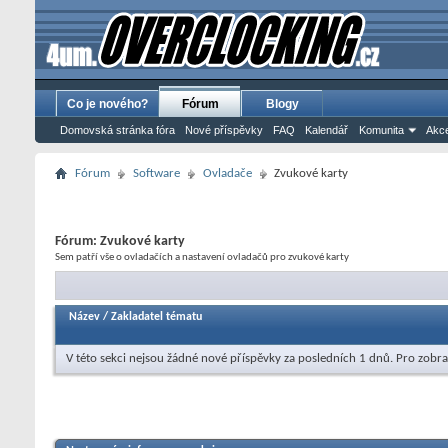
Co je nového?
Fórum
Blogy
Domovská stránka fóra
Nové příspěvky
FAQ
Kalendář
Komunita
Akce
Fórum
Software
Ovladače
Zvukové karty
Fórum:
Zvukové karty
Sem patří vše o ovladačích a nastavení ovladačů pro zvukové karty
Název
/
Zakladatel tématu
V této sekci nejsou žádné nové příspěvky za posledních 1 dnů.
Pro zobra