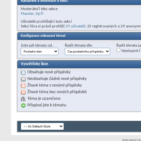
Nastavení a informace o sekci
Moderátoři této sekce
Masster
,
AjsTi
Uživatelé prohlížející tuto sekci
Sekci fóra si právě prohlíží
29 uživatelů
. (0 registrovaných a 29 anonymn
Konfigurace zobrazení témat
Zobrazit témata od…
Řadit témata dle:
Řadit témata j
Vzestupné ř
Vysvětlivky ikon
Obsahuje nové příspěvky
Neobsahuje žádné nové příspěvky
Žhavé téma s novými příspěvky
Žhavé téma bez nových příspěvků
Téma je uzamčeno
Přispíval jste k tématu
Zobrazený čas