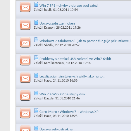
Win 7 SP1 - chyby v obraze pod zatezi
Založil
basik
, 01.03.2011 10:54
Úprava zobrazení oken
Založil
Dragon
, 28.02.2011 19:26
Windows 7 zalohovani - jak to presne funguje prirustkove, 
Založil
Skodik
, 29.12.2010 20:57
Problemy s detekci USB zarizeni ve Win7 64bit
Založil
Kamikatze007
, 10.12.2010 12:14
Legalizacia nainstalenych widly, ako na to...
Založil
Hazo
, 24.11.2010 16:56
Win 7 + Win XP na stejný disk
Založil
Dazzle
, 31.03.2010 21:46
Coro-Moro : Windows7 + windows XP
Založil
Hazo
, 03.11.2010 13:25
Úprava velikosti okna