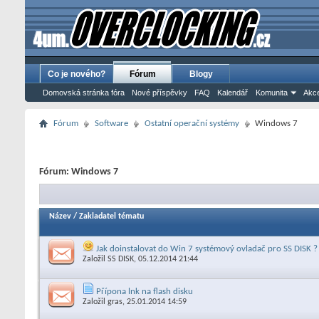
Co je nového?
Fórum
Blogy
Domovská stránka fóra
Nové příspěvky
FAQ
Kalendář
Komunita
Akce
Fórum
Software
Ostatní operační systémy
Windows 7
Fórum:
Windows 7
Název
/
Zakladatel tématu
Jak doinstalovat do Win 7 systémový ovladač pro SS DISK ?
Založil
SS DISK
, 05.12.2014 21:44
Přípona lnk na flash disku
Založil
gras
, 25.01.2014 14:59