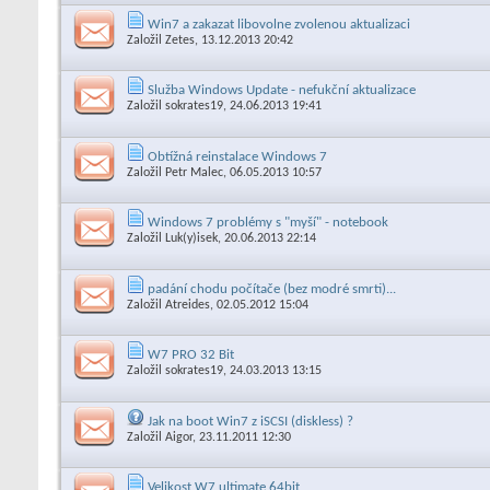
Win7 a zakazat libovolne zvolenou aktualizaci
Založil
Zetes
, 13.12.2013 20:42
Služba Windows Update - nefukční aktualizace
Založil
sokrates19
, 24.06.2013 19:41
Obtížná reinstalace Windows 7
Založil
Petr Malec
, 06.05.2013 10:57
Windows 7 problémy s "myší" - notebook
Založil
Luk(y)isek
, 20.06.2013 22:14
padání chodu počítače (bez modré smrti)...
Založil
Atreides
, 02.05.2012 15:04
W7 PRO 32 Bit
Založil
sokrates19
, 24.03.2013 13:15
Jak na boot Win7 z iSCSI (diskless) ?
Založil
Aigor
, 23.11.2011 12:30
Velikost W7 ultimate 64bit