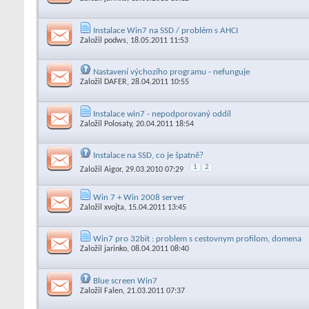
Instalace Win7 na SSD / problém s AHCI
Založil
podws
, 18.05.2011 11:53
Nastavení výchozího programu - nefunguje
Založil
DAFER
, 28.04.2011 10:55
Instalace win7 - nepodporovaný oddíl
Založil
Polosaty
, 20.04.2011 18:54
Instalace na SSD, co je špatně?
1
2
Založil
Aigor
, 29.03.2010 07:29
Win 7 + Win 2008 server
Založil
xvojta
, 15.04.2011 13:45
Win7 pro 32bit : problem s cestovnym profilom, domena
Založil
jarinko
, 08.04.2011 08:40
Blue screen Win7
Založil
Falen
, 21.03.2011 07:37