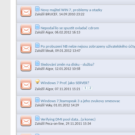
Novy majitel WIN 7, problemy a otazky
Založil
BRUCEF
, 14.09.2010 23:22
Nepodařilo se spustit ovladač cdrom
Založil
Aigor
, 06.02.2012 16:13
Po probuzení NB nelze nejsou zobrazeny uživatelského účty, 
Založil
bleak
, 09.01.2012 13:47
Sledování změn na disku - služba?
Založil
Aigor
, 12.01.2012 10:58
Windows 7 Prof. jako SERVER?
1
2
Založil
Aigor
, 07.11.2011 15:21
Windows 7,Teamspeak 3 a jeho zvukovy smesovac
Založil
Voky
, 01.01.2012 14:29
Verifying DMI pool data...(a konec)
Založil
Peca-on-line
, 29.11.2011 15:34