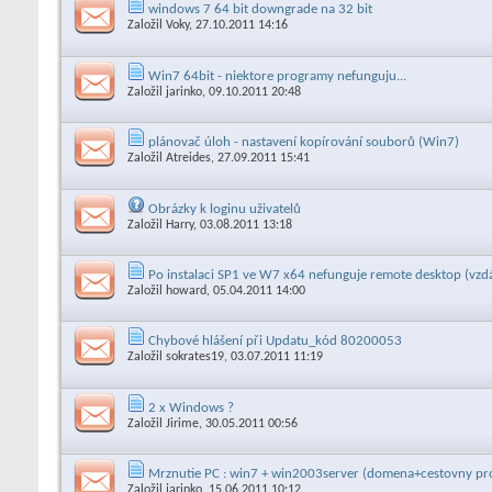
windows 7 64 bit downgrade na 32 bit
Založil
Voky
, 27.10.2011 14:16
Win7 64bit - niektore programy nefunguju...
Založil
jarinko
, 09.10.2011 20:48
plánovač úloh - nastavení kopírování souborů (Win7)
Založil
Atreides
, 27.09.2011 15:41
Obrázky k loginu uživatelů
Založil
Harry
, 03.08.2011 13:18
Po instalaci SP1 ve W7 x64 nefunguje remote desktop (vzd
Založil
howard
, 05.04.2011 14:00
Chybové hlášení při Updatu_kód 80200053
Založil
sokrates19
, 03.07.2011 11:19
2 x Windows ?
Založil
Jirime
, 30.05.2011 00:56
Mrznutie PC : win7 + win2003server (domena+cestovny pro
Založil
jarinko
, 15.06.2011 10:12