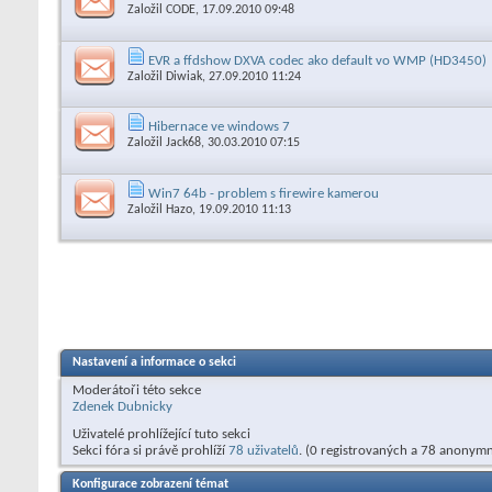
Založil
CODE
, 17.09.2010 09:48
EVR a ffdshow DXVA codec ako default vo WMP (HD3450)
Založil
Diwiak
, 27.09.2010 11:24
Hibernace ve windows 7
Založil
Jack68
, 30.03.2010 07:15
Win7 64b - problem s firewire kamerou
Založil
Hazo
, 19.09.2010 11:13
Nastavení a informace o sekci
Moderátoři této sekce
Zdenek Dubnicky
Uživatelé prohlížející tuto sekci
Sekci fóra si právě prohlíží
78 uživatelů
. (0 registrovaných a 78 anonymn
Konfigurace zobrazení témat