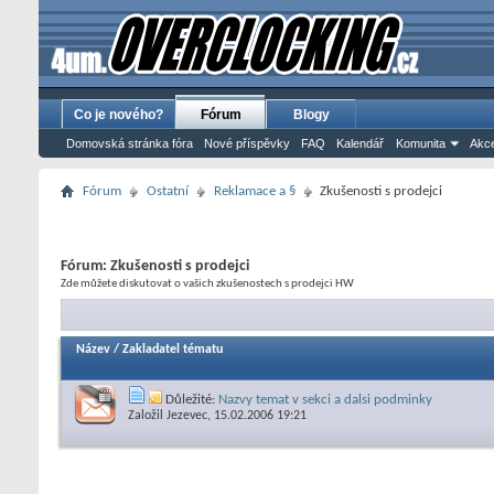
Co je nového?
Fórum
Blogy
Domovská stránka fóra
Nové příspěvky
FAQ
Kalendář
Komunita
Akce
Fórum
Ostatní
Reklamace a §
Zkušenosti s prodejci
Fórum:
Zkušenosti s prodejci
Zde můžete diskutovat o vašich zkušenostech s prodejci HW
Název
/
Zakladatel tématu
Důležité:
Nazvy temat v sekci a dalsi podminky
Založil
Jezevec
, 15.02.2006 19:21