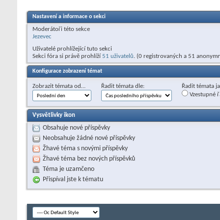
Nastavení a informace o sekci
Moderátoři této sekce
Jezevec
Uživatelé prohlížející tuto sekci
Sekci fóra si právě prohlíží
51 uživatelů
. (0 registrovaných a 51 anonymn
Konfigurace zobrazení témat
Zobrazit témata od…
Řadit témata dle:
Řadit témata j
Vzestupné ř
Vysvětlivky ikon
Obsahuje nové příspěvky
Neobsahuje žádné nové příspěvky
Žhavé téma s novými příspěvky
Žhavé téma bez nových příspěvků
Téma je uzamčeno
Přispíval jste k tématu