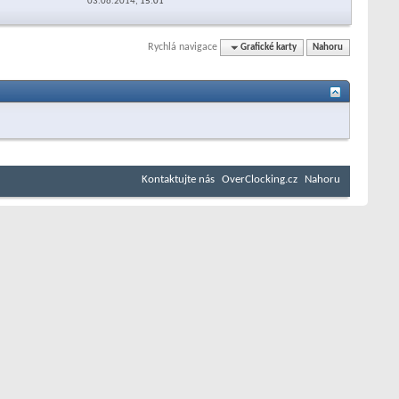
03.06.2014,
15:01
Rychlá navigace
Grafické karty
Nahoru
Kontaktujte nás
OverClocking.cz
Nahoru