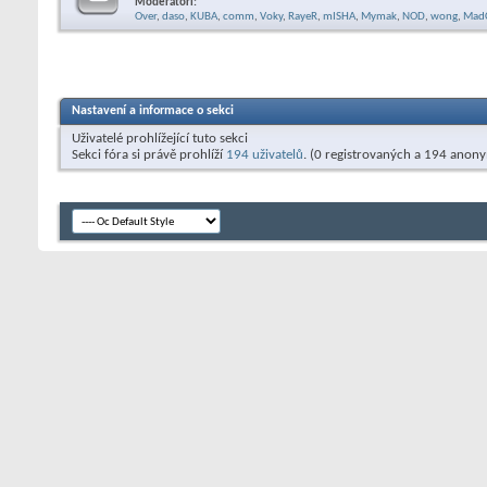
Moderátoři:
Over
,
daso
,
KUBA
,
comm
,
Voky
,
RayeR
,
mISHA
,
Mymak
,
NOD
,
wong
,
Mad
Nastavení a informace o sekci
Uživatelé prohlížející tuto sekci
Sekci fóra si právě prohlíží
194 uživatelů
. (0 registrovaných a 194 anon