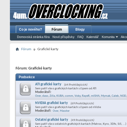
Co je nového?
Fórum
Blogy
Domovská stránka fóra
Nové příspěvky
FAQ
Kalendář
Komunita
Akce
Fórum
Grafické karty
Fórum:
Grafické karty
Podsekce
ATI grafické karty
(64 Prohlížejících)
Sem patří vše o grafických kartách s čipem od ATI
Moderátoři:
Over
,
daso
,
Zilla
,
KUBA
,
comm
,
Voky
,
RayeR
,
mISHA
,
Mymak
,
Caleb
,
NOD
,
NVIDIA grafické karty
(69 Prohlížejících)
Sem patří vše o grafických kartách s čipem od nVidie
Moderátoři:
Over
,
Masster
Ostatní grafické karty
(49 Prohlížejících)
Sem patří vše o ostatních grafických kartách (Matrox, Kyro, 3Dfx, SiS, ...)