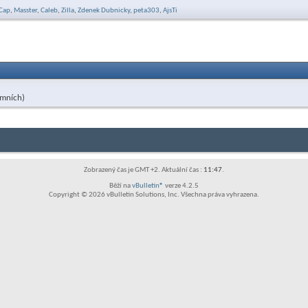
feed
Cap
,
Masster
,
Caleb
,
Zilla
,
Zdenek Dubnicky
,
peta303
,
AjsTi
této
sekce
ymních)
Zobrazený čas je GMT +2. Aktuální čas :
11:47
.
Běží na
vBulletin®
verze 4.2.5
Copyright © 2026 vBulletin Solutions, Inc. Všechna práva vyhrazena.