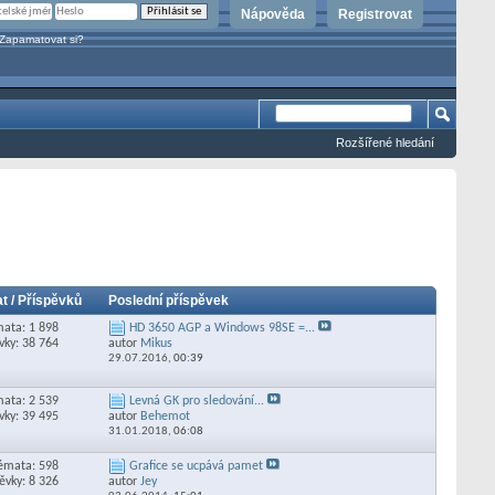
Nápověda
Registrovat
Zapamatovat si?
Rozšířené hledání
t / Příspěvků
Poslední příspěvek
ata: 1 898
HD 3650 AGP a Windows 98SE =...
vky: 38 764
autor
Mikus
29.07.2016,
00:39
ata: 2 539
Levná GK pro sledování...
vky: 39 495
autor
Behemot
31.01.2018,
06:08
émata: 598
Grafice se ucpává pamet
ěvky: 8 326
autor
Jey