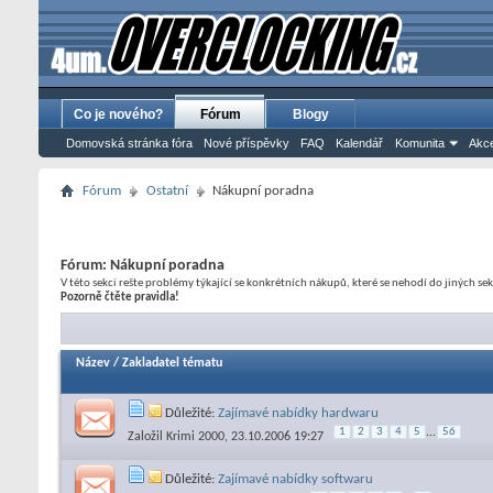
Co je nového?
Fórum
Blogy
Domovská stránka fóra
Nové příspěvky
FAQ
Kalendář
Komunita
Akce
Fórum
Ostatní
Nákupní poradna
Fórum:
Nákupní poradna
V této sekci rešte problémy týkající se konkrétních nákupů, které se nehodí do jiných sek
Pozorně čtěte pravidla!
Název
/
Zakladatel tématu
Důležité:
Zajímavé nabídky hardwaru
1
2
3
4
5
...
56
Založil
Krimi 2000
, 23.10.2006 19:27
Důležité:
Zajímavé nabídky softwaru