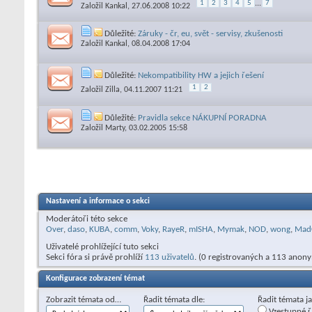
1
2
3
4
5
...
7
Založil
Kankal
, 27.06.2008 10:22
Důležité:
Záruky - čr, eu, svět - servisy, zkušenosti
Založil
Kankal
, 08.04.2008 17:04
Důležité:
Nekompatibility HW a jejich řešení
1
2
Založil
Zilla
, 04.11.2007 11:21
Důležité:
Pravidla sekce NÁKUPNÍ PORADNA
Založil
Marty
, 03.02.2005 15:58
Nastavení a informace o sekci
Moderátoři této sekce
Over
,
daso
,
KUBA
,
comm
,
Voky
,
RayeR
,
mISHA
,
Mymak
,
NOD
,
wong
,
Mad
Uživatelé prohlížející tuto sekci
Sekci fóra si právě prohlíží
113 uživatelů
. (0 registrovaných a 113 anon
Konfigurace zobrazení témat
Zobrazit témata od…
Řadit témata dle:
Řadit témata j
Vzestupné ř