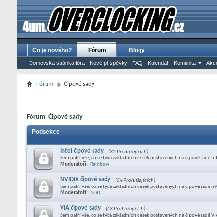
Co je nového?
Fórum
Blogy
Domovská stránka fóra
Nové příspěvky
FAQ
Kalendář
Komunita
Akce
Fórum
Čipové sady
Fórum:
Čipové sady
Podsekce
Intel čipové sady
(32 Prohlížejících)
Sem patří vše, co se týká základních desek postavených na čipové sadě In
Moderátoři:
Rainbow
NVIDIA čipové sady
(54 Prohlížejících)
Sem patří vše, co se týká základních desek postavených na čipové sadě nV
Moderátoři:
NOD
VIA čipové sady
(63 Prohlížejících)
Sem patří vše, co se týká základních desek postavených na čipové sadě VI