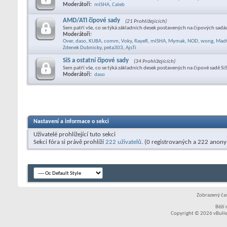
Moderátoři:
mISHA
,
Caleb
AMD/ATI čipové sady
(21 Prohlížejících)
Sem patří vše, co se týká základních desek postavených na čipových sad
Moderátoři:
Over
,
daso
,
KUBA
,
comm
,
Voky
,
RayeR
,
mISHA
,
Mymak
,
NOD
,
wong
,
Mad
Zdenek Dubnicky
,
peta303
,
AjsTi
SiS a ostatní čipové sady
(34 Prohlížejících)
Sem patří vše, co se týká základních desek postavených na čipové sadě SiS
Moderátoři:
daso
Nastavení a informace o sekci
Uživatelé prohlížející tuto sekci
Sekci fóra si právě prohlíží
222 uživatelů
. (0 registrovaných a 222 anon
Zobrazený čas
Běží
Copyright © 2026 vBullet