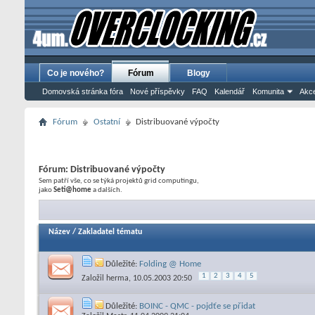
Co je nového?
Fórum
Blogy
Domovská stránka fóra
Nové příspěvky
FAQ
Kalendář
Komunita
Akce
Fórum
Ostatní
Distribuované výpočty
Fórum:
Distribuované výpočty
Sem patří vše, co se týká projektů grid computingu,
jako
Seti@home
a dalších.
Název
/
Zakladatel tématu
Důležité:
Folding @ Home
1
2
3
4
5
Založil
herma
, 10.05.2003 20:50
Důležité:
BOINC - QMC - pojdťe se přidat