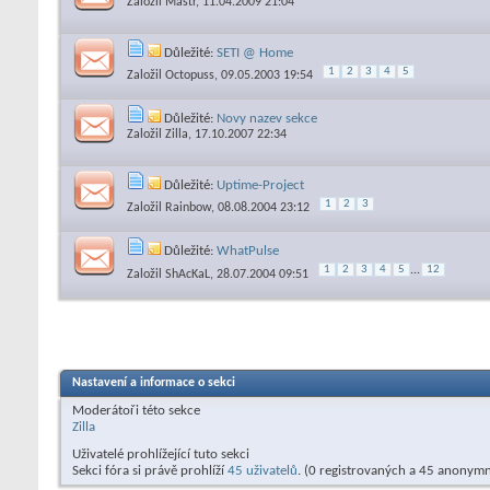
Založil
Mastr
, 11.04.2009 21:04
Důležité:
SETI @ Home
1
2
3
4
5
Založil
Octopuss
, 09.05.2003 19:54
Důležité:
Novy nazev sekce
Založil
Zilla
, 17.10.2007 22:34
Důležité:
Uptime-Project
1
2
3
Založil
Rainbow
, 08.08.2004 23:12
Důležité:
WhatPulse
1
2
3
4
5
...
12
Založil
ShAcKaL
, 28.07.2004 09:51
Nastavení a informace o sekci
Moderátoři této sekce
Zilla
Uživatelé prohlížející tuto sekci
Sekci fóra si právě prohlíží
45 uživatelů
. (0 registrovaných a 45 anonymn