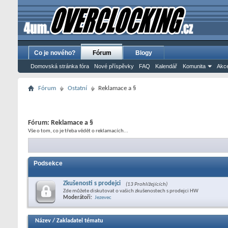
Co je nového?
Fórum
Blogy
Domovská stránka fóra
Nové příspěvky
FAQ
Kalendář
Komunita
Akce
Fórum
Ostatní
Reklamace a §
Fórum:
Reklamace a §
Vše o tom, co je třeba vědět o reklamacích...
Podsekce
Zkušenosti s prodejci
(13 Prohlížejících)
Zde můžete diskutovat o vašich zkušenostech s prodejci HW
Moderátoři:
Jezevec
Název
/
Zakladatel tématu