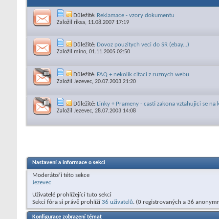
Důležité:
Reklamace - vzory dokumentu
Založil
riksa
, 11.08.2007 17:19
Důležité:
Dovoz pouzitych veci do SR (ebay...)
Založil
mino
, 01.11.2005 02:50
Důležité:
FAQ + nekolik citaci z ruznych webu
Založil
Jezevec
, 20.07.2003 21:20
Důležité:
Linky + Prameny - casti zakona vztahujici se na
Založil
Jezevec
, 28.07.2003 14:08
Nastavení a informace o sekci
Moderátoři této sekce
Jezevec
Uživatelé prohlížející tuto sekci
Sekci fóra si právě prohlíží
36 uživatelů
. (0 registrovaných a 36 anonymn
Konfigurace zobrazení témat