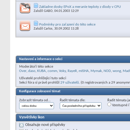
Zakladne dosky EPoX a meranie teploty z diody v CPU
Založil
GABO
, 04.01.2003 12:29
Podmínky pro zařazení do této sekce
Založil
Carlos
, 30.09.2002 11:28
Nastavení a informace o sekci
Moderátoři této sekce
Over
,
daso
,
KUBA
,
comm
,
Voky
,
RayeR
,
mISHA
,
Mymak
,
NOD
,
wong
,
Mad
Uživatelé prohlížející tuto sekci
Sekci fóra si právě prohlíží
29 uživatelů
. (0 registrovaných a 29 anonymn
Konfigurace zobrazení témat
Zobrazit témata od…
Řadit témata dle:
Řadit témata j
Vzestupné ř
Vysvětlivky ikon
Obsahuje nové příspěvky