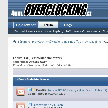
Co je nového?
Fórum
Blogy
Domovská stránka fóra
Nové příspěvky
FAQ
Kalendář
Komunita
Akce
Fórum
Pro všechny uživatele - ČTĚTE nejdřív a PRAVIDELNĚ
FAQ 
Fórum:
FAQ - často kladené otázky
Často řešené a
vyřešené otázky
Příspěvky přidávají pouze Moderátoři a Administrátoři
Název
/
Zakladatel tématu
Důležité:
Funkce SEARCH (česky vyhledávání, též hledat)
Založil
Marty
, 18.02.2003 12:21
Prechazime na vBulletin