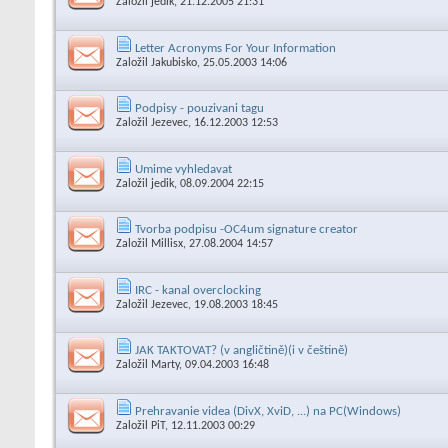
Založil
jedik
, 21.12.2005 21:31
Letter Acronyms For Your Information
Založil
Jakubisko
, 25.05.2003 14:06
Podpisy - pouzivani tagu
Založil
Jezevec
, 16.12.2003 12:53
Umime vyhledavat
Založil
jedik
, 08.09.2004 22:15
Tvorba podpisu -OC4um signature creator
Založil
Millisx
, 27.08.2004 14:57
IRC - kanal overclocking
Založil
Jezevec
, 19.08.2003 18:45
JAK TAKTOVAT? (v angličtině)(i v češtině)
Založil
Marty
, 09.04.2003 16:48
Prehravanie videa (DivX, XviD, ...) na PC(Windows)
Založil
PiT
, 12.11.2003 00:29