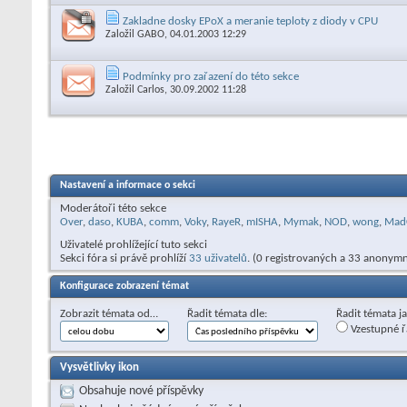
Zakladne dosky EPoX a meranie teploty z diody v CPU
Založil
GABO
, 04.01.2003 12:29
Podmínky pro zařazení do této sekce
Založil
Carlos
, 30.09.2002 11:28
Nastavení a informace o sekci
Moderátoři této sekce
Over
,
daso
,
KUBA
,
comm
,
Voky
,
RayeR
,
mISHA
,
Mymak
,
NOD
,
wong
,
Mad
Uživatelé prohlížející tuto sekci
Sekci fóra si právě prohlíží
33 uživatelů
. (0 registrovaných a 33 anonymn
Konfigurace zobrazení témat
Zobrazit témata od…
Řadit témata dle:
Řadit témata j
Vzestupné ř
Vysvětlivky ikon
Obsahuje nové příspěvky