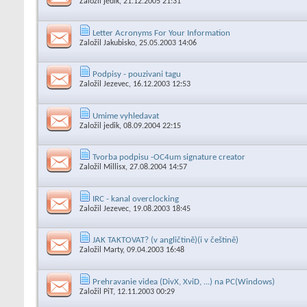
Založil
jedik
, 21.12.2005 21:31
Letter Acronyms For Your Information
Založil
Jakubisko
, 25.05.2003 14:06
Podpisy - pouzivani tagu
Založil
Jezevec
, 16.12.2003 12:53
Umime vyhledavat
Založil
jedik
, 08.09.2004 22:15
Tvorba podpisu -OC4um signature creator
Založil
Millisx
, 27.08.2004 14:57
IRC - kanal overclocking
Založil
Jezevec
, 19.08.2003 18:45
JAK TAKTOVAT? (v angličtině)(i v češtině)
Založil
Marty
, 09.04.2003 16:48
Prehravanie videa (DivX, XviD, ...) na PC(Windows)
Založil
PiT
, 12.11.2003 00:29