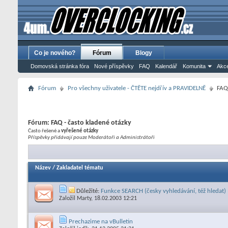
Co je nového?
Fórum
Blogy
Domovská stránka fóra
Nové příspěvky
FAQ
Kalendář
Komunita
Akce
Fórum
Pro všechny uživatele - ČTĚTE nejdřív a PRAVIDELNĚ
FAQ 
Fórum:
FAQ - často kladené otázky
Často řešené a
vyřešené otázky
Příspěvky přidávají pouze Moderátoři a Administrátoři
Název
/
Zakladatel tématu
Důležité:
Funkce SEARCH (česky vyhledávání, též hledat)
Založil
Marty
, 18.02.2003 12:21
Prechazime na vBulletin