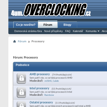
Co je nového?
Fórum
Blogy
Domovská stránka fóra
Nové příspěvky
FAQ
Kalendář
Komunita
Akce
Fórum
Procesory
Fórum:
Procesory
Podsekce
AMD procesory
(74 Prohlížejících)
Sem patří vše, co se týká procesorů AMD
Moderátoři:
mISHA
,
Caleb
Intel procesory
(55 Prohlížejících)
Sem patří vše, co se týká procesorů Intel
Moderátoři:
Rainbow
Ostatní procesory
(11 Prohlížejících)
Sem patří vše, co se týká jiných procesorů než Intel a AMD