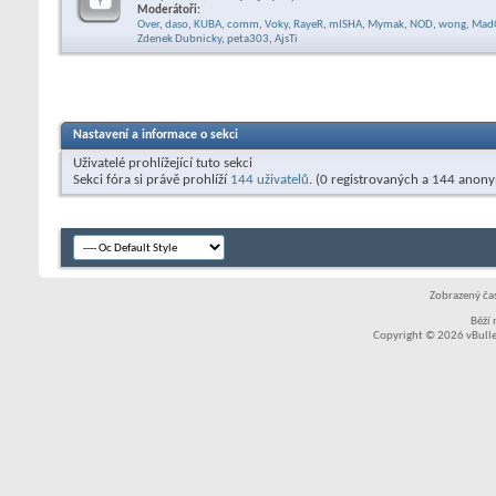
Moderátoři:
Over
,
daso
,
KUBA
,
comm
,
Voky
,
RayeR
,
mISHA
,
Mymak
,
NOD
,
wong
,
Mad
Zdenek Dubnicky
,
peta303
,
AjsTi
Nastavení a informace o sekci
Uživatelé prohlížející tuto sekci
Sekci fóra si právě prohlíží
144 uživatelů
. (0 registrovaných a 144 anon
Zobrazený čas
Běží
Copyright © 2026 vBullet