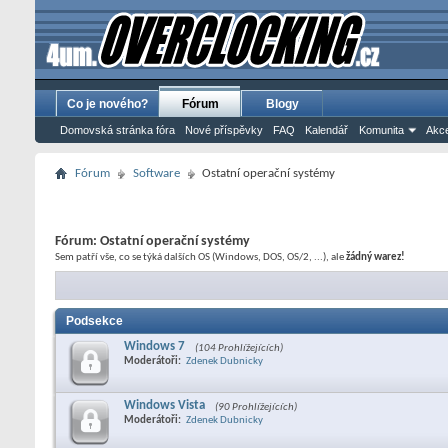
Co je nového?
Fórum
Blogy
Domovská stránka fóra
Nové příspěvky
FAQ
Kalendář
Komunita
Akce
Fórum
Software
Ostatní operační systémy
Fórum:
Ostatní operační systémy
Sem patří vše, co se týká dalších OS (Windows, DOS, OS/2, ...), ale
žádný warez!
Podsekce
Windows 7
(104 Prohlížejících)
Moderátoři:
Zdenek Dubnicky
Windows Vista
(90 Prohlížejících)
Moderátoři:
Zdenek Dubnicky