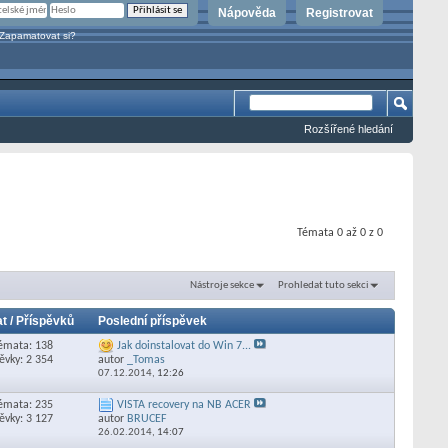
Nápověda
Registrovat
Zapamatovat si?
Rozšířené hledání
Témata 0 až 0 z 0
Nástroje sekce
Prohledat tuto sekci
t / Příspěvků
Poslední příspěvek
émata: 138
Jak doinstalovat do Win 7...
ěvky: 2 354
autor
_Tomas
07.12.2014,
12:26
émata: 235
VISTA recovery na NB ACER
ěvky: 3 127
autor
BRUCEF
26.02.2014,
14:07