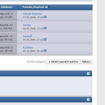
/
Zhlédnuto
Poslední příspěvek od
Odpovědí: 0
Zdenek Dubnicky
uto: 34 287
07.05.2008,
19:34
povědí: 43
Smitka
to: 204 901
16.01.2008,
13:11
povědí: 17
Markoff
uto: 84 592
26.06.2004,
17:52
Odpovědí: 0
Rainbow
uto: 38 798
04.10.2003,
20:33
Rychlá navigace
Ostatní operační systémy
Nahoru