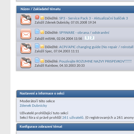
Název
/
Zakladatel tématu
Důležité:
SP3 - Service Pack 3 - Aktualizační balíček 3
Založil
Zdenek Dubnicky
, 07.05.2008 19:34
Důležité:
SPYWARE - obrana / odstranění
1
2
Založil
mISHA
, 02.04.2004 11:56
Důležité:
ACPI/APIC changing guide (No repair / reinstal
Založil
Spec
, 07.04.2003 11:11
Důležité:
Pouzivajte ROZUMNE NAZVY PRISPEVKOV!!!!!!
Založil
Rainbow
, 04.10.2003 20:33
Nastavení a informace o sekci
Moderátoři této sekce
Zdenek Dubnicky
Uživatelé prohlížející tuto sekci
Sekci fóra si právě prohlíží
261 uživatelů
. (0 registrovaných a 261 anon
Konfigurace zobrazení témat