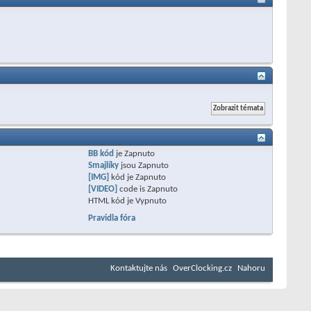
BB kód
je
Zapnuto
Smajlíky
jsou
Zapnuto
[IMG]
kód je
Zapnuto
[VIDEO]
code is
Zapnuto
HTML kód je
Vypnuto
Pravidla fóra
Kontaktujte nás
OverClocking.cz
Nahoru