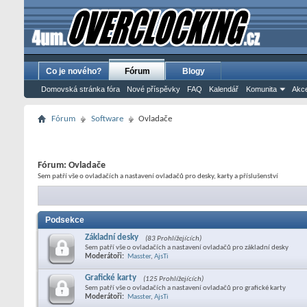
Co je nového?
Fórum
Blogy
Domovská stránka fóra
Nové příspěvky
FAQ
Kalendář
Komunita
Akce
Fórum
Software
Ovladače
Fórum:
Ovladače
Sem patří vše o ovladačích a nastavení ovladačů pro desky, karty a příslušenství
Podsekce
Základní desky
(83 Prohlížejících)
Sem patří vše o ovladačích a nastavení ovladačů pro základní desky
Moderátoři:
Masster
,
AjsTi
Grafické karty
(125 Prohlížejících)
Sem patří vše o ovladačích a nastavení ovladačů pro grafické karty
Moderátoři:
Masster
,
AjsTi