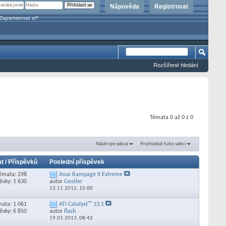
Nápověda
Registrovat
Zapamatovat si?
Rozšířené hledání
Témata 0 až 0 z 0
Nástroje sekce
Prohledat tuto sekci
t / Příspěvků
Poslední příspěvek
émata: 298
Asus Rampage II Extreme
ěvky: 1 630
autor
Gestler
13.11.2012,
15:00
ata: 1 061
ATI Catalyst™ 13.1
ěvky: 6 850
autor
flash
19.01.2013,
08:42