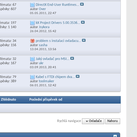
Témata: 67
DirectX End-User Runtimes...
spěvky: 607
autor
Over
05.05.2011,
22:47
émata: 197
kX Project Drivers 5.00.3536...
ěvky: 1 140
autor
Jsykora
26.04.2012,
15:42
Témata: 34
problem s instalaci ovladacu...
spěvky: 156
autor
sasha
13.04.2011,
13:56
Témata: 32
Jaký ovladač pro MSI...
spěvky: 167
autor
ukr
03.09.2013,
20:41
Témata: 79
Kabel s FTDI chipem dva...
spěvky: 389
autor
toolmaker
06.01.2011,
12:42
/
Zhlédnuto
Poslední příspěvek od
Rychlá navigace
Ovladače
Nahoru