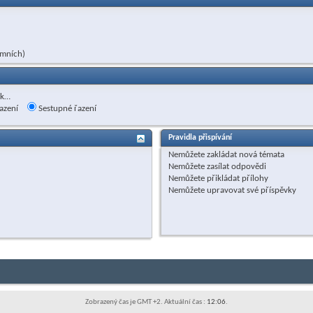
ymních)
ak…
azení
Sestupné řazení
Pravidla přispívání
Nemůžete
zakládat nová témata
Nemůžete
zasílat odpovědi
Nemůžete
přikládat přílohy
Nemůžete
upravovat své příspěvky
Zobrazený čas je GMT +2. Aktuální čas :
12:06
.