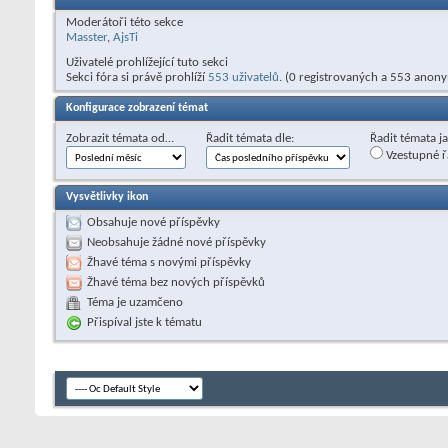
Moderátoři této sekce
Masster
,
AjsTi
Uživatelé prohlížející tuto sekci
Sekci fóra si právě prohlíží
553 uživatelů
. (0 registrovaných a 553 anon
Konfigurace zobrazení témat
Zobrazit témata od…
Řadit témata dle:
Řadit témata j
Vzestupné ř
Vysvětlivky ikon
Obsahuje nové příspěvky
Neobsahuje žádné nové příspěvky
Žhavé téma s novými příspěvky
Žhavé téma bez nových příspěvků
Téma je uzamčeno
Přispíval jste k tématu