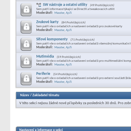
SW nástroje a ostatní utility
(49 Prohlížejících)
Sem patří informace týkající se DirectX a tweakovacích utilit
Moderátoři:
Masster
,
AjsTi
Zvukové karty
(84 Prohlížejících)
Sem patří vše o ovladačích a nastavení ovladačů pro zvukové karty
Moderátoři:
Masster
,
AjsTi
Síťové komponenty
(71 Prohlížejících)
Sem patří vše o ovladačích a nastavení ovladačů všemožný komunikační H
Moderátoři:
Masster
,
AjsTi
Mutimédia
(59 Prohlížejících)
Sem patří vše o ovladačích a nastavení ovladačů pro multimediální kompo
Moderátoři:
Masster
,
AjsTi
Periferie
(54 Prohlížejících)
Sem patří vše o ovladačích a nastavení ovladačů pro externí součásti (kláv
Moderátoři:
Masster
,
AjsTi
Název
/
Zakladatel tématu
V této sekci nejsou žádné nové příspěvky za posledních 30 dnů.
Pro zobr
Nastavení a informace o sekci