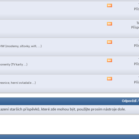
této
Zobrazit
sekce
Pří
RSS
feed
této
T
Zobrazit
sekce
Přísp
RSS
feed
této
Zobrazit
sekce
Pří
W (modemy, síťovky, wifi, ...)
RSS
feed
této
Zobrazit
sekce
Pří
nenty (TV karty ...)
RSS
feed
této
Zobrazit
sekce
Pří
esnice, herní ovladače ...)
RSS
feed
této
sekce
Odpovědí
azení starších příspěvků, které zde mohou být, použijte prosím nástroje dole.