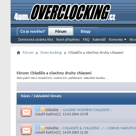
Co je nového?
Fórum
Blogy
Domovská stránka fóra
Nové příspěvky
FAQ
Kalendář
Komunita
Akce
Fórum
Overclocking
Chladiče a všechny druhy chlazení
Fórum:
Chladiče a všechny druhy chlazení
Sem patří vše o chladičích, vodnících, peltierech, tekutém dusíku, ...
Název
/
Zakladatel tématu
Důležité:
:: GALERIE VODNÍHO CHLAZENÍ ::
Založil
KaRlOs[C]
, 13.03.2004 23:58
Důležité:
:: CHLADIČE & CHLAZENÍ :: / :: ODKUD NAKUPOV
Založil
KaRlOs[C]
, 14.09.2003 21:30