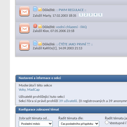
Důležité:
:: PWM REGULACE ::
1
2
3
4
5
Založil
Marty
, 17.02.2003 18:35
Důležité:
vodní chlazení - FAQ
Založil
Klon
, 07.05.2006 23:18
Důležité:
:: ČTĚTE JAKO PRVNÍ !!! ::
Založil
KaRlOs[C]
, 14.09.2003 21:13
Nastavení a informace o sekci
Moderátoři této sekce
Voky
,
MadCap
Uživatelé prohlížející tuto sekci
Sekci fóra si právě prohlíží
39 uživatelů
. (0 registrovaných a 39 anonymn
Konfigurace zobrazení témat
Zobrazit témata od…
Řadit témata dle:
Řadit témata j
Vzestupné ř